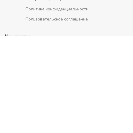
Политика конфиденциальности
Пользовательское соглашение
Контакты
Москва, ул. Дорожная, 60Б
+7 (499) 113-69-28
Главная
Новостройки
Таунхаусы
Апартаменты
Застройщики
© 2026 ВсеНовостройки. +7 (499) 113-69-28