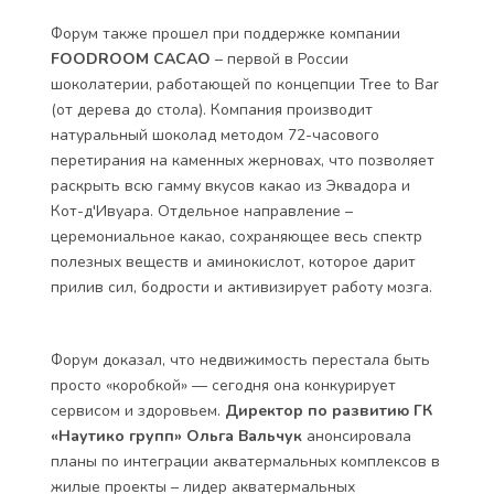
Форум также прошел при поддержке компании
FOODROOM CACAO
– первой в России
шоколатерии, работающей по концепции Tree to Bar
(от дерева до стола). Компания производит
натуральный шоколад методом 72-часового
перетирания на каменных жерновах, что позволяет
раскрыть всю гамму вкусов какао из Эквадора и
Кот-д'Ивуара. Отдельное направление –
церемониальное какао, сохраняющее весь спектр
полезных веществ и аминокислот, которое дарит
прилив сил, бодрости и активизирует работу мозга.
Форум доказал, что недвижимость перестала быть
просто «коробкой» — сегодня она конкурирует
сервисом и здоровьем.
Директор по развитию ГК
«Наутико групп» Ольга Вальчук
анонсировала
планы по интеграции акватермальных комплексов в
жилые проекты – лидер акватермальных