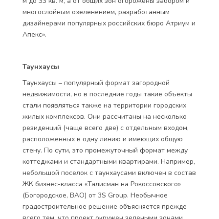
м до 33 кв. м, а от общих зон огорожены забором и
многослойным озеленением, разработанным
дизайнерами популярных российских бюро Атриум и
Апекс».
Таунхаусы
Таунхаусы – популярный формат загородной
недвижимости, но в последние годы такие объекты
стали появляться также на территории городских
жилых комплексов. Они рассчитаны на несколько
резиденций (чаще всего две) с отдельным входом,
расположенных в одну линию и имеющих общую
стену. По сути, это промежуточный формат между
коттеджами и стандартными квартирами. Например,
небольшой поселок с таунхаусами включен в состав
ЖК бизнес-класса «Талисман на Рокоссовского»
(Богородское, ВАО) от 3S Group. Необычное
градостроительное решение объясняется прежде
всего тем, что проект окружен зелеными зонами,