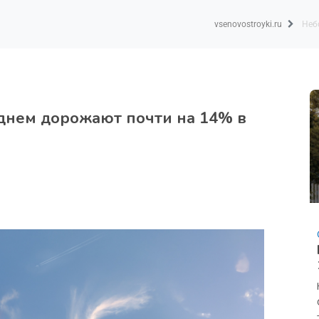
vsenovostroyki.ru
Неб
днем дорожают почти на 14% в