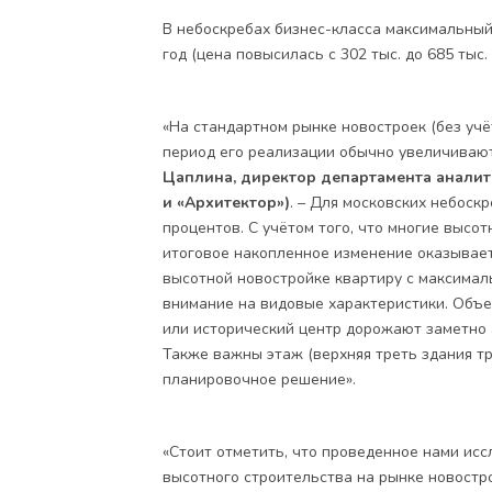
В небоскребах бизнес-класса максимальный
год (цена повысилась с 302 тыс. до 685 тыс. 
«На стандартном рынке новостроек (без учё
период его реализации обычно увеличивают
Цаплина, директор департамента аналит
и «Архитектор»)
. – Для московских небоск
процентов. С учётом того, что многие высо
итоговое накопленное изменение оказывае
высотной новостройке квартиру с максима
внимание на видовые характеристики. Объ
или исторический центр дорожают заметно а
Также важны этаж (верхняя треть здания т
планировочное решение».
«Стоит отметить, что проведенное нами ис
высотного строительства на рынке новостр