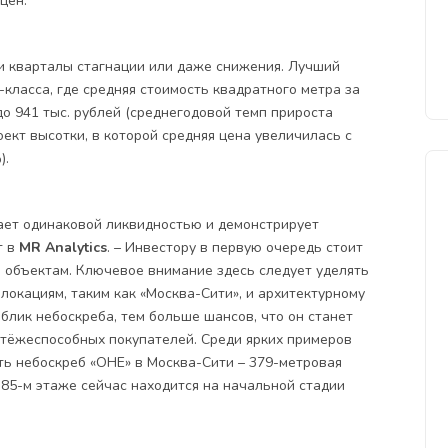
цен.
и кварталы стагнации или даже снижения. Лучший
класса, где средняя стоимость квадратного метра за
до 941 тыс. рублей (среднегодовой темп прироста
оект высотки, в которой средняя цена увеличилась с
).
ает одинаковой ликвидностью и демонстрирует
т в
MR Analytics
. – Инвестору в первую очередь стоит
 объектам. Ключевое внимание здесь следует уделять
окациям, таким как «Москва-Сити», и архитектурному
облик небоскреба, тем больше шансов, что он станет
атёжеспособных покупателей. Среди ярких примеров
ть небоскреб «ОНЕ» в Москва-Сити – 379-метровая
 85-м этаже сейчас находится на начальной стадии