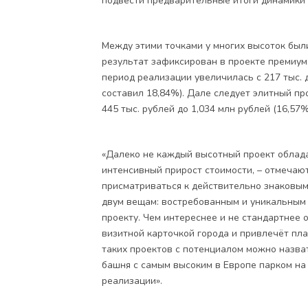
подвести предварительные итоги динамики 
Между этими точками у многих высоток был
результат зафиксирован в проекте премиум-
период реализации увеличилась с 217 тыс. 
составил 18,84%). Дале следует элитный пр
445 тыс. рублей до 1,034 млн рублей (16,57%
«Далеко не каждый высотный проект облад
интенсивный прирост стоимости, – отмечаю
присматриваться к действительно знаковым
двум вещам: востребованным и уникальным л
проекту. Чем интереснее и не стандартнее 
визитной карточкой города и привлечёт пл
таких проектов с потенциалом можно назва
башня с самым высоким в Европе парком на
реализации».