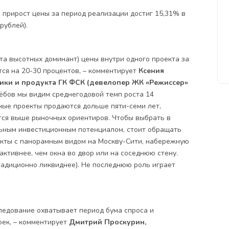
 прирост цены за период реализации достиг 15,31% в
рублей).
та высотных доминант) цены внутри одного проекта за
ся на 20-30 процентов, – комментирует
Ксения
ики и продукта ГК ФСК (девелопер ЖК «Режиссер»
рёбов мы видим среднегодовой темп роста 14
тные проекты продаются дольше пяти-семи лет,
тся выше рыночных ориентиров. Чтобы выбрать в
льным инвестиционным потенциалом, стоит обращать
екты с панорамным видом на Москву-Сити, набережную
ктивнее, чем окна во двор или на соседнюю стену.
радиционно ликвиднее). Не последнюю роль играет
следование охватывает период бума спроса и
оек, – комментирует
Дмитрий Проскурин,