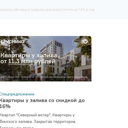
оскребы Москвы в среднем дорожают почти на 14% в год
Спецпредложение
Квартиры у залива со скидкой до
16%
Квартал "Северный ветер". Квартиры у
Финского залива. Закрытая территория.