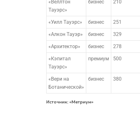
«Веллтон
бизнес
210
Тауэрс»
«Уилл Тауэрс»
бизнес
251
«Алкон Тауэр»
бизнес
329
«Архитектор»
бизнес
278
«Кэпитал
премиум
500
Тауэрс»
«Вери на
бизнес
380
Ботанической»
Источник: «Метриум»