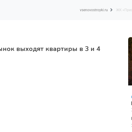
vsenovostroyki.ru
ЖК «Прео
нок выходят квартиры в 3 и 4