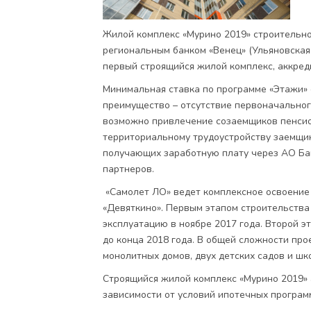
Жилой комплекс
«Мурино 2019»
строительно
региональным банком «Венец» (Ульяновская 
первый строящийся жилой комплекс, аккред
Минимальная ставка по программе «Этажи» 
преимущество – отсутствие первоначальног
возможно привлечение созаемщиков пенсион
территориальному трудоустройству заемщик
получающих заработную плату через АО Бан
партнеров.
«Самолет ЛО» ведет комплексное освоение 
«Девяткино». Первым этапом строительства
эксплуатацию в ноябре 2017 года. Второй э
до конца 2018 года. В общей сложности про
монолитных домов, двух детских садов и шк
Строящийся жилой комплекс «Мурино 2019» а
зависимости от условий ипотечных программ