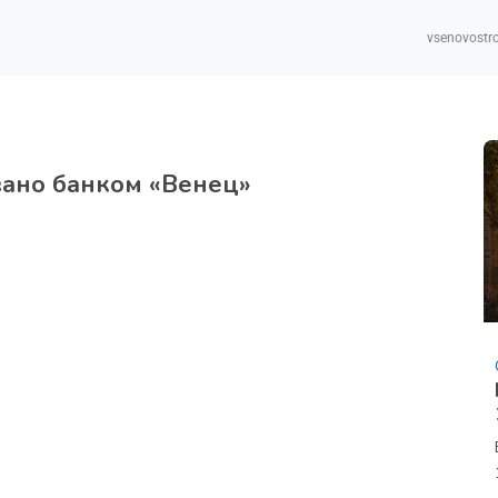
vsenovostro
вано банком «Венец»