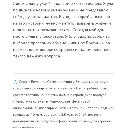
Здесь я живу уже 4 года и ни о чем не жалею. Я уже
привыкла к новому ритму жизни и не представлю
себе других вариантов. Вывод, который я вынесла
из этой истории: нужно мечтать, доверять жизни и
пользоваться возможностями. Сегодня мой дом —
место силы и спокойствия. Я благодарна себе, что
выбрала программу обмена жилья от Брусники, за
возможность доверить профессионалам решение
такого важного вопроса.
[*]
Сервис Брусника.Обмен выкупил у Эльмиры квартиру в
«Европейском квартале» в Тюмени за 2,8 млн. рублей. Этих
средств хватило на покупку жилья в строящемся корпусе
«Первого квартала» в Подмосковье. Цена новой
однокомнатной квартиры с кухней-гостиной и теплой лоджией
площадью 40 кв.м. составила 2,8 млн. рублей, поэтому
дополнительных средств и оформления ипотеки для героини
не потребовалось.