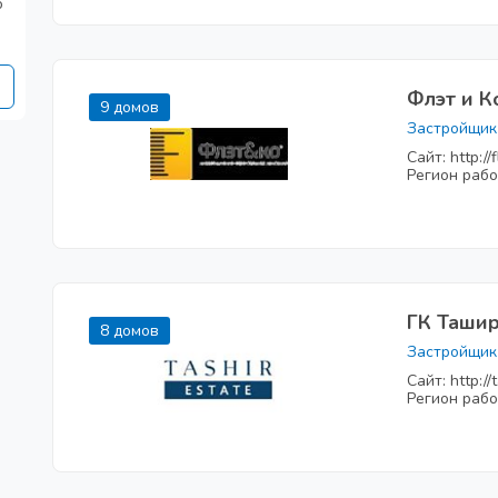
о
Флэт и К
9 домов
Застройщик
Сайт: http://f
Регион рабо
ГК Таши
8 домов
Застройщик
Сайт: http://
Регион рабо