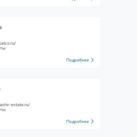
о
latco.ru/
ты:
Подробнее
р
tashir-estate.ru/
ты:
Подробнее