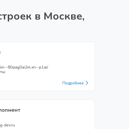
троек в Москве,
я
/xn--80aaijj0ai2m.xn--p1ai/
ты:
Подробнее
лопмент
g-dev.ru