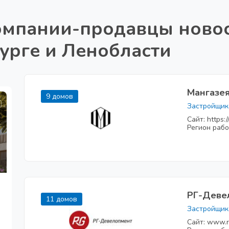
мпании-продавцы новос
урге и Ленобласти
Мангазе
9 домов
Застройщик
Сайт: https:/
Регион рабо
РГ-Деве
11 домов
Застройщик
Сайт: www.r