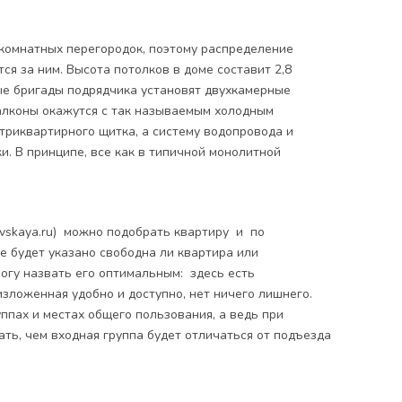
комнатных перегородок, поэтому распределение
ся за ним. Высота потолков в доме составит 2,8
ые бригады подрядчика установят двухкамерные
алконы окажутся с так называемым холодным
триквартирного щитка, а систему водопровода и
ки. В принципе, все как в типичной монолитной
ovskaya.ru) можно подобрать квартиру и по
е будет указано свободна ли квартира или
огу назвать его оптимальным: здесь есть
зложенная удобно и доступно, нет ничего лишнего.
уппах и местах общего пользования, а ведь при
ть, чем входная группа будет отличаться от подъезда