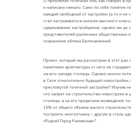
О проблемах точечной или, как говорят в к
и написано немало. Само по себе понятие 
каждый свободный от застройки (а то и не 
стал застраиваться жильём высокого класс
сдерживанию застройщиков, однако мы до с
представителей различных общественных ор
сохранение облика Белокаменной.
Проект, который мы рассмотрим в этот раз, 
памятники архитектуры от него не страдают
на юго-западе столицы. Однако многих пот
в Сети относительно будущей новостройки, в
пресловутой точечной застройке? Изучив мн
что запрет на строительство новостроек в
столицы, а за его пределами возведение то
15% от общего объёма жилого строительства
построить многоэтажку – другую в столь уд
«Родной Город Каховская»?