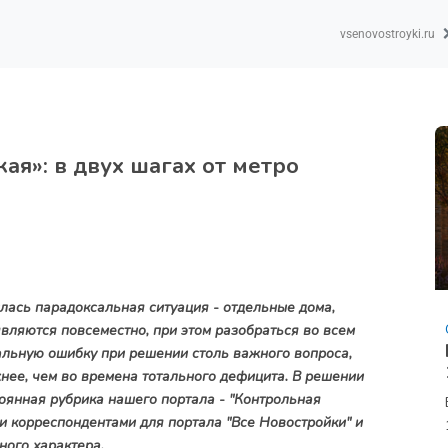
vsenovostroyki.ru
ая»: в двух шагах от метро
ась парадоксальная ситуация - отдельные дома,
ляются повсеместно, при этом разобраться во всем
альную ошибку при решении столь важного вопроса,
нее, чем во времена тотального дефицита. В решении
оянная рубрика нашего портала - "Контрольная
и корреспондентами для портала "Все Новостройки" и
много характера.