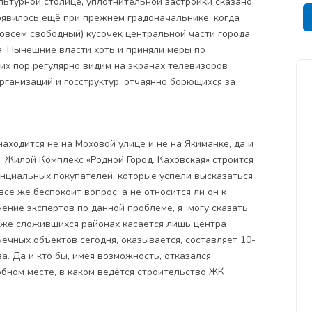
ультурной столице, уплотнительной застройки сказано
появилось ещё при прежнем градоначальнике, когда
совсем свободный) кусочек центральной части города
а. Нынешние власти хоть и приняли меры по
их пор регулярно видим на экранах телевизоров
ганизаций и госструктур, отчаянно борющихся за
находится не на Моховой улице и не на Якиманке, да и
.
Жилой Комплекс «Родной Город. Каховская»
строится
енциальных покупателей, которые успели высказаться
се же беспокоит вопрос: а не относится ли он к
ение экспертов по данной проблеме, я могу сказать,
 уже сложившихся районах касается лишь центра
чечных объектов сегодня, оказывается, составляет 10-
. Да и кто бы, имея возможность, отказался
обном месте, в каком ведётся строительство ЖК