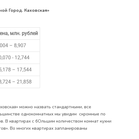
ной Город. Каховская»
ена, млн. рублей
,004 – 8,907
0,070 - 12,744
5,178 – 17,544
8,724 – 21,858
аховская» можно назвать стандартными, все
льшинстве однокомнатных мы увидим скромные по
ов. В квартирах с бОльшим количеством комнат кухни
атов». Во многих квартирах запланированы