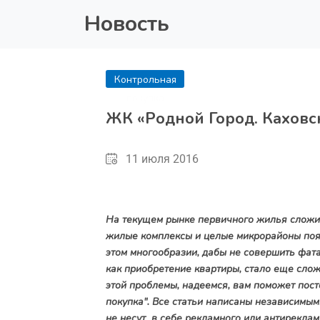
Новость
Контрольная
покупка
ЖК «Родной Город. Каховск
11 июля 2016
На текущем рынке первичного жилья сложил
жилые комплексы и целые микрорайоны появ
этом многообразии, дабы не совершить фат
как приобретение квартиры, стало еще слож
этой проблемы, надеемся, вам поможет пост
покупка". Все статьи написаны независимым
не несут в себе рекламного или антирекла