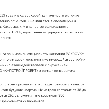
013 года и в сферу своей деятельности включает
атацию объектов. Она является Девелопером и
. Каховская». А в качестве официального
ство «ТИМП», единственным учредителем которой
пания».
екса занимались специалисты компании POKROVKA
они учли характеристики уже имеющейся застройки
ганично взаимодействовали с окружением.
АО «КАПСТРОЙПРОЕКТ» в рамках консорциума
о по всем признакам его следует относить к классу
ритов будущих квартир. Их метраж составит от 38 до
ются 252 однокомнатные квартиры, 280
етырехкомнатных вариантов.