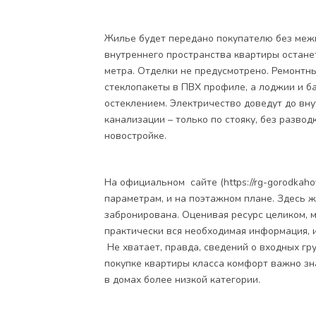
Жилье будет передано покупателю без меж
внутреннего пространства квартиры останет
метра. Отделки не предусмотрено. Ремонтн
стеклопакеты в ПВХ профиле, а лоджии и б
остеклением. Электричество доведут до вну
канализации – только по стояку, без развод
новостройке.
На официальном сайте (https://rg-gorodkah
параметрам, и на поэтажном плане. Здесь ж
забронирована. Оценивая ресурс целиком, м
практически вся необходимая информация, и
Не хватает, правда, сведений о входных гр
покупке квартиры класса комфорт важно зна
в домах более низкой категории.