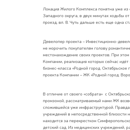
Локация Жилого Комплекса понятна уже из 
Западного округа, в двух минутах ходьбы от
проезд, вл. 8. Чуть дальше есть еще одна с
Девелопер проекта – Инвестиционно-девел
не морочить покупателям голову романтичн
местонахождение своих проектов. При этом
Компании, реализация которых сейчас идёт 
бизнес-класса «Родной город. Октябрьское 
проекта Компании –
ЖК «Родной город. Вор
В отличие от своего «собрата» с Октябрьско
промзоной, рассматриваемый нами ЖК возво
сложившейся уже инфраструктурой. Правда
учреждений в непосредственной близости 
находится за перекрестком Симферопольско
детский сад. Из медицинских учреждений, р