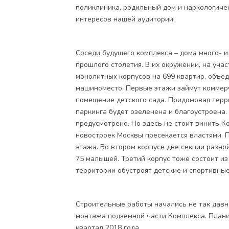
поликлиника, родильный дом и наркологичес
интересов нашей аудитории.
Соседи будущего комплекса – дома много- 
прошлого столетия. В их окружении, на учас
монолитных корпусов на 699 квартир, объе
машиноместо. Первые этажи займут коммер
помещение детского сада. Придомовая терр
паркинга будет озеленена и благоустроена.
предусмотрено. Но здесь не стоит винить 
новостроек Москвы пресекается властями. 
этажа. Во втором корпусе две секции разной
75 малышей. Третий корпус тоже состоит из 
территории обустроят детские и спортивны
Строительные работы начались не так давно
монтажа подземной части Комплекса. Плани
квартал 2018 года.