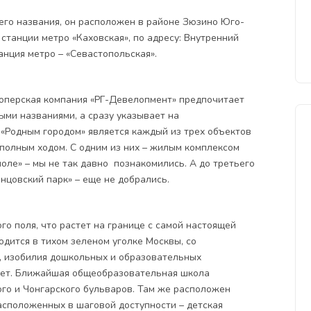
его названия, он расположен в районе Зюзино Юго-
 станции метро «Каховская», по адресу: Внутренний
танция метро – «Севастопольская».
оперская компания «РГ-Девелопмент» предпочитает
ыми названиями, а сразу указывает на
 «Родным городом» является каждый из трех объектов
полным ходом. С одним из них –
жилым комплексом
поле»
– мы не так давно познакомились. А до третьего
онцовский парк»
– еще не добрались.
го поля, что растет на границе с самой настоящей
дится в тихом зеленом уголке Москвы, со
, изобилия дошкольных и образовательных
нет. Ближайшая общеобразовательная школа
го и Чонгарского бульваров. Там же расположен
асположенных в шаговой доступности – детская