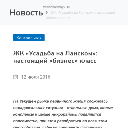
vsenovostroyki.ru
Новость
ЖК «Усадьба на Ланском»: настоящий
«бизнес» класс
Контрольная
покупка
ЖК «Усадьба на Ланском»:
настоящий «бизнес» класс
12 июля 2016
На текущем рынке первичного жилья сложилась
парадоксальная ситуация - отдельные дома, жилые
комплексы и целые микрорайоны появляются
повсеместно, при этом разобраться во всем этом
многообразии, дабы не совершить фатальную