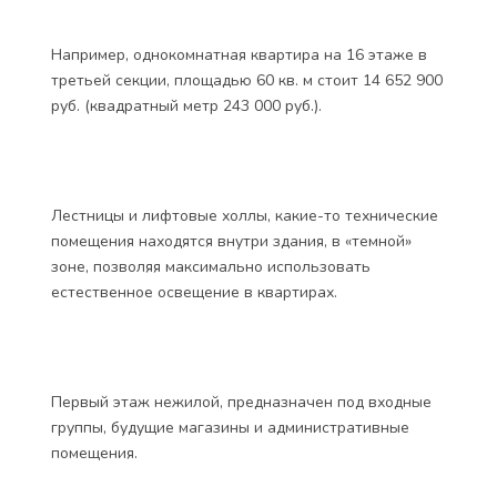
Высота потолков 3 метра, большие окна, скоро в них
поставят стеклопакеты.
Фундамент свайно-монолитный, кровля плоская с
внутренним водостоком, фасад вентилируемый. Есть
интересное добавление: застройщик планирует
увеличение этажей с 24 до 27. Разрешение
получено.
Так как дом имеет форму ломаной линии, то
попадаются и квартиры нестандартной планировки.
Например, однокомнатная квартира на 16 этаже в
третьей секции, площадью 60 кв. м стоит 14 652 900