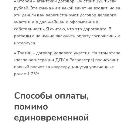
Чтобы купить квартиру необходимо заключить три
договора.
• Первый – договор бронирования. Он заключается
на срок до одного месяца в случае получения
ипотечного кредита. После подписания этого
договора необходимо внести сумму в размере 1,75%
от стоимости квартиры, как бы в подтверждение
ваших серьезных намерений. В дальнейшем эта
сумма зачтется при оплате всей стоимости
квартиры. Кстати, на этом этапе можно получить
скидку в 3% на ипотечный кредит.
• Второй – агентский договор. Он стоит 120 тысяч
рублей. Эта сумма ни в какой зачет не входит, но за
эти деньги вам зарегистрируют договор долевого
участия, а в дальнейшем и оформление в