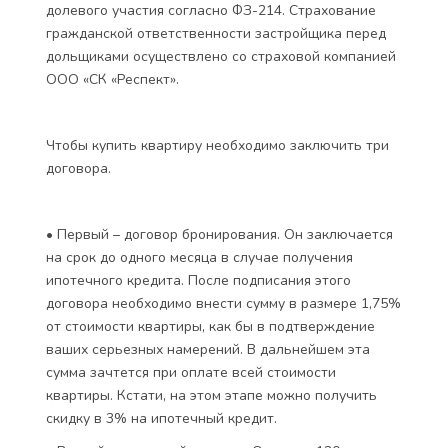
только по пропускам, у пешеходов – электронные
ключи. Обустроят небольшую детскую площадку с
каучуковым покрытием.
Управляющая компания от девелопера – УК
«Высота», ее услуги по поддержанию дома и
окружающей территории в порядке будут стоить 55
руб. с одного квадратного метра ежемесячно.
Как купить
Недвижимость в «Лайме» реализуется по договору
долевого участия согласно ФЗ-214. Страхование
гражданской ответственности застройщика перед
дольщиками осуществлено со страховой компанией
ООО «СК «Респект».