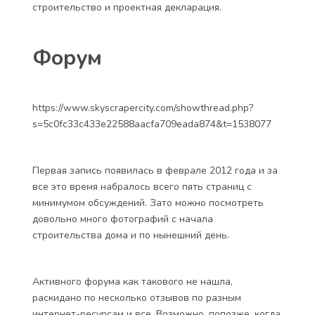
строительство и проектная декларация.
Форум
https://www.skyscrapercity.com/showthread.php?
s=5c0fc33c433e22588aacfa709eada874&t=1538077
Первая запись появилась в феврале 2012 года и за
все это время набралось всего пять страниц с
минимумом обсуждений. Зато можно посмотреть
довольно много фотографий с начала
строительства дома и по нынешний день.
Активного форума как такового не нашла,
раскидано по несколько отзывов по разным
интернет-ресурсам и все. Возможно, попозже, когда