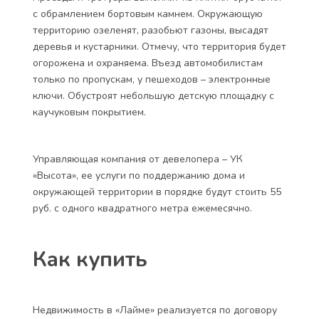
продажи на минус третьем этаже, вместимостью
120 мест (на минус втором тоже столько же). Одно
место площадью 13,75 кв. м стоит 1,6 млн руб. На
минус первом пока продаж нет, но если покупатель
очень уж пожелает ставить своего железного друга
именно там, то ему непременно оставят заветное
местечко стоимостью от 1,9 до 2 млн руб.
Въезд в подземную парковку. Она будет связана в
каждой секции двумя лифтами с наземными
этажами. А всего лифтов в секции три.
Проезды и тротуары выполнят из плитки-брусчатки
с обрамлением бортовым камнем. Окружающую
территорию озеленят, разобьют газоны, высадят
деревья и кустарники. Отмечу, что территория будет
огорожена и охраняема. Въезд автомобилистам