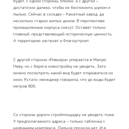
складов. Бывших, но всё же. Да, здесь есть и парк, и
яхт-клуб, и дорогие рестораны, но всё же по дороге
к «Петровской ривьере» видишь только серые
заборы. А когда хочешь свернуть к стройплощадке,
то и вовсе упираешься в стройку какого-то
грандиозного сооружения.
Менеджер говорила, строят мост, который соединит
Петровский остров с Васильевским. И находиться он
будет, с одной стороны, близко, а с другой –
достаточно далеко, чтобы не беспокоить шумом и
пылью. Сейчас в соседях – Канатный завод, да
несколько старых жилых домов. В перспективе
промышленные корпуса снесут. Оставят только
главный, представляющий историческую ценность.
А территорию застроят и благоустроят.