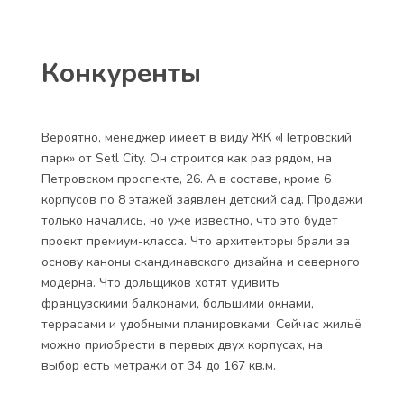
Ближайший супермаркет – «Лэнд» на Крестовском.
Школа – 173, на Петроградской стороне, в 15
минутах ходьбы. Поликлиника – примерно там же.
По словам менеджера остров будет развиваться и
застраиваться. Уже точно рядом построят бизнес-
центр с магазинами на первом этаже, и несколько
жилых комплексов с собственной социальной
инфраструктурой.
Конкуренты
Вероятно, менеджер имеет в виду ЖК «Петровский
парк» от Setl City. Он строится как раз рядом, на
Петровском проспекте, 26. А в составе, кроме 6