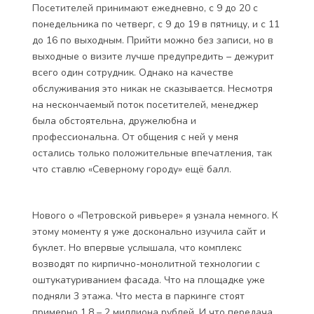
Посетителей принимают ежедневно, с 9 до 20 с
понедельника по четверг, с 9 до 19 в пятницу, и с 11
до 16 по выходным. Прийти можно без записи, но в
выходные о визите лучше предупредить – дежурит
всего один сотрудник. Однако на качестве
обслуживания это никак не сказывается. Несмотря
на нескончаемый поток посетителей, менеджер
была обстоятельна, дружелюбна и
профессиональна. От общения с ней у меня
остались только положительные впечатления, так
что ставлю «Северному городу» ещё балл.
Нового о «Петровской ривьере» я узнала немного. К
этому моменту я уже досконально изучила сайт и
буклет. Но впервые услышала, что комплекс
возводят по кирпично-монолитной технологии с
оштукатуриванием фасада. Что на площадке уже
подняли 3 этажа. Что места в паркинге стоят
примерно 1.8 – 2 миллиона рублей. И что передача