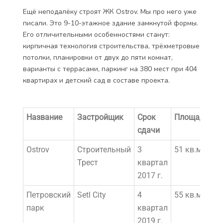
корпусов по 8 этажей заявлен детский сад. Продажи
только начались, но уже известно, что это будет
проект премиум-класса. Что архитекторы брали за
основу каноны скандинавского дизайна и северного
модерна. Что дольщиков хотят удивить
французскими балконами, большими окнами,
террасами и удобными планировками. Сейчас жильё
можно приобрести в первых двух корпусах, на
выбор есть метражи от 34 до 167 кв.м.
Ещё неподалёку строят
ЖК Ostrov
. Мы про него
уже
писали
. Это 9-10-этажное здание замкнутой формы.
Его отличительными особенностями станут:
кирпичная технология строительства, трёхметровые
потолки, планировки от двух до пяти комнат,
варианты с террасами, паркинг на 380 мест при 404
квартирах и детский сад в составе проекта.