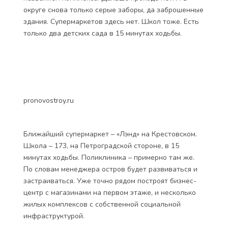
С другой стороны «Ривьера» упирается в Малую
Неву, но с берега новостройку не увидеть. Зато
можно посмотреть какой вид будет открываться из
окон. Кстати, менеджер говорила, что до воды будет
метров 800.
Со стороны дороги стройплощадку не увидеть тоже.
У предполагаемого адреса – только табличка с
названием комплекса. Дальше прохода нет. И в
округе снова только серые заборы, да заброшенные
здания. Супермаркетов здесь нет. Школ тоже. Есть
только два детских сада в 15 минутах ходьбы.
pronovostroy.ru