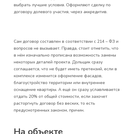
взноса. Например, если минимальная цена 9.5
миллионов рублей, то со взносом в 80% квартира
обойдётся уже в 10 миллионов. С 60% на руках в
итоге придётся отдать уже 10.2 миллиона рублей. А
с минимальным взносом в 30% жильё выйдет уже в
10.6 миллионов рублей. Платежи можно вносить
ежемесячно или ежеквартально. Действует
рассрочка до июня 2018 года. Но что-то мне
подсказывает – если не хватает средств, то лучше
оформить ипотеку. Тем более что объект уже
аккредитовали 5 крупнейших банков, и можно
выбрать лучшие условия. Оформляют сделку по
договору долевого участия, через аккредитив.
Сам договор составлен в соответствии с 214 – ФЗ и
вопросов не вызывает. Правда, стоит отметить, что
в нём изначально прописана возможность замены