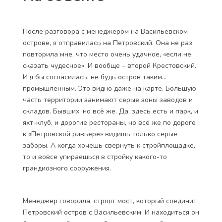
некоторых деталей проекта. Дольщик сразу
соглашается, что не будет иметь претензий, если в
комплексе изменится оформление фасадов,
благоустройство территории или внутреннее
оснащение квартиры. А ещё он сразу уславливается
отдать 20% от общей стоимости, если захочет
расторгнуть договор без веских, то есть
предусмотренных законом, причин.
На объекте
После разговора с менеджером на Васильевском
острове, я отправилась на Петровский. Она не раз
повторила мне, что место очень удачное, «если не
сказать чудесное». И вообще – второй Крестовский.
И я бы согласилась, не будь остров таким…
промышленным. Это видно даже на карте. Большую
часть территории занимают серые зоны заводов и