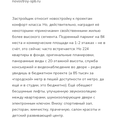
novostroy-spb.ru
Застройщик относит новостройку к проектам
комфорт-класса. Но, действительно, наградил её
некоторыми «примочками» свойственными жилью
более высокого сегмента. Подземный паркинг на 84
места и коммерческие площади на 1-2 этажах – не в
счёт, это сейчас часто встречается. Но 224
квартиры в фонде, оригинальные планировки,
панорамные виды с 20-этажной высоты, служба
консьержей и видеонаблюдение во дворе – редко
увидишь в бюджетном проекте (а 85 тысяч за
«городской» метр в пешей доступности от метро, да
ещё и в студии, это бюджетно). Ещё обещают
бесшумные лифты, улучшенную звукоизоляцию
между квартирами, шумоизолирующие двери с
электронным ключом. Внизу: спортивный зал,
ресторан, химчистку, прачечную, салон красоты и
детский развивающий центр.