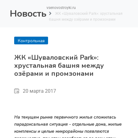
vsenovostroyki.ru
Новость
ЖК «Шуваловский Park»: хрустальная
башня между озёрами и промзонами
Контрольная
покупка
ЖК «Шуваловский Park»:
хрустальная башня между
озёрами и промзонами
20 марта 2017
На текущем рынке первичного жилья сложилась
парадоксальная ситуация - отдельные дома, жилые
комплексы и целые микрорайоны появляются