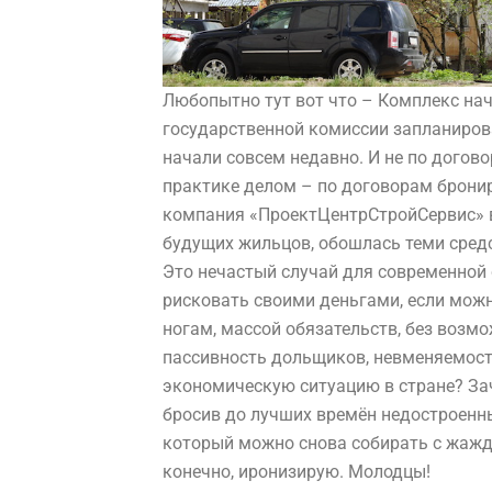
Любопытно тут вот что – Комплекс нач
государственной комиссии запланиров
начали совсем недавно. И не по дого
практике делом – по договорам бронир
компания «ПроектЦентрСтройСервис» в
будущих жильцов, обошлась теми средс
Это нечастый случай для современной
рисковать своими деньгами, если мож
ногам, массой обязательств, без воз
пассивность дольщиков, невменяемос
экономическую ситуацию в стране? За
бросив до лучших времён недостроенны
который можно снова собирать с жажд
конечно, иронизирую. Молодцы!