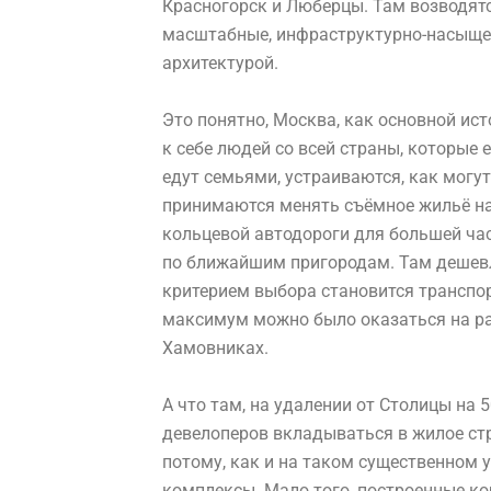
Красногорск и Люберцы. Там возводят
масштабные, инфраструктурно-насыщен
архитектурой.
Это понятно, Москва, как основной ист
к себе людей со всей страны, которые е
едут семьями, устраиваются, как могут
принимаются менять съёмное жильё на
кольцевой автодороги для большей ча
по ближайшим пригородам. Там дешевл
критерием выбора становится транспор
максимум можно было оказаться на раб
Хамовниках.
А что там, на удалении от Столицы на 
девелоперов вкладываться в жилое стро
потому, как и на таком существенном
комплексы. Мало того, построенные ко