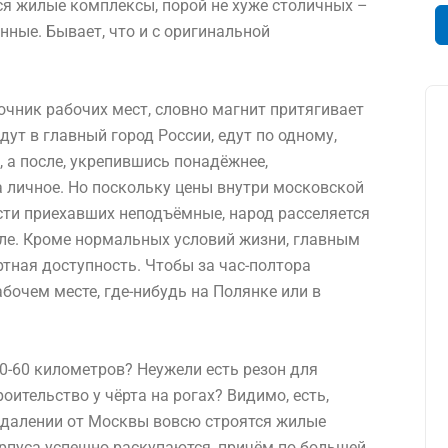
ся жилые комплексы, порой не хуже столичных –
ные. Бывает, что и с оригинальной
очник рабочих мест, словно магнит притягивает
дут в главный город России, едут по одному,
, а после, укрепившись понадёжнее,
 личное. Но поскольку цены внутри московской
сти приехавших неподъёмные, народ расселяется
е. Кроме нормальных условий жизни, главным
тная доступность. Чтобы за час-полтора
очем месте, где-нибудь на Полянке или в
50-60 километров? Неужели есть резон для
ительство у чёрта на рогах? Видимо, есть,
 удалении от Москвы вовсю строятся жилые
рпуса успешно раскупаются, причём по большей