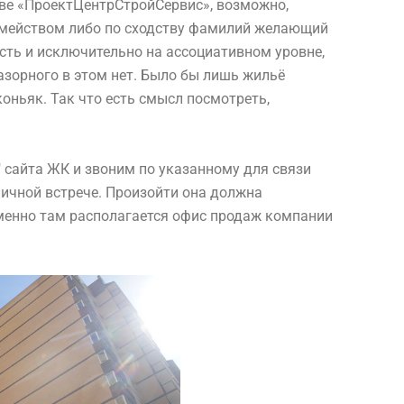
стве «ПроектЦентрСтройСервис», возможно,
емейством либо по сходству фамилий желающий
усть и исключительно на ассоциативном уровне,
азорного в этом нет. Было бы лишь жильё
ньяк. Так что есть смысл посмотреть,
 сайта ЖК и звоним по указанному для связи
личной встрече. Произойти она должна
именно там располагается офис продаж компании