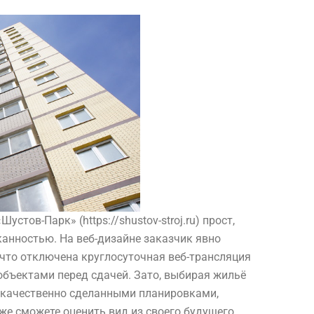
«Шустов-Парк»
(https://shustov-stroj.ru) прост,
канностью. На веб-дизайне заказчик явно
е что отключена круглосуточная веб-трансляция
 объектами перед сдачей. Зато, выбирая жильё
 с качественно сделанными планировками,
же сможете оценить вид из своего будущего