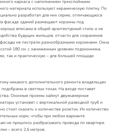
онного каркаса с наполнением трехслойными
ного материала используют керамическую плитку. По
ециально разработал для них серию, отличающуюся
На фасаде зданий размещают корзины под
хорошо вписаны в общий архитектурный стиль и не
 удобства будущих жильцов, отчасти для сохранения
 фасады не пестрели разнообразными корзинами. Окна
сотой 180 см, с заниженным уровнем подоконника.
ию, так и практическую – для большей площади
этому никакого дополнительного ремонта владельцам
 подобраны в светлых тонах. На входе поставят
дства. Оконные проемы займут двухкамерные
иаторы установят с вертикальной разводкой труб и
о стоит сказать о количестве розеток. Их количество
тельных норм, чтобы при любом варианте
кам не пришлось разбрасывать провода по квартире.
ки – всего 2,6 метров.