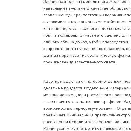
Здания возводят из монолитного железобет
навесными панелями. В качестве облицовоч
словам менеджера, поставщик керамики сп
высокими эксплуатационными свойствами. 
кондиционеры для каждого помещения. Они 
портят экстерьер. Отчасти это сделано для
единого облика домов, чтобы впоследствии
запроектированы увеличенного размера, вы
Данная мера несет как эстетическую функц
проникновения естественного света.
Квартиры сдаются с чистовой отделкой, по
делать не придется. Отделочные материалы
металлические двери российского произво
стеклопакеты с пластиковым профилем. Рад
возможностью терморегулирования. Отдельн
превышает минимальные предписания строи
расстановки мебели и электроники, дольщи
Из минусов можно отметить невысокие потол