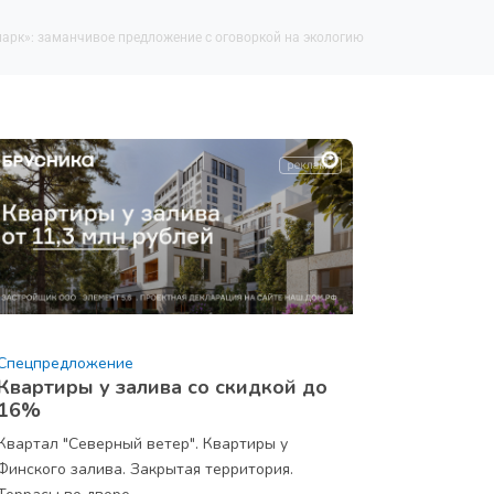
арк»: заманчивое предложение с оговоркой на экологию
Спецпредложение
Квартиры у залива со скидкой до
16%
Квартал "Северный ветер". Квартиры у
Финского залива. Закрытая территория.