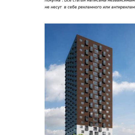
покупка". Все статьи написаны независимым
не несут в себе рекламного или антиреклам