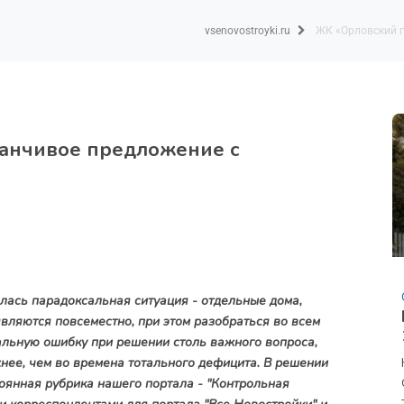
vsenovostroyki.ru
ЖК «Орловский п
манчивое предложение с
ась парадоксальная ситуация - отдельные дома,
ляются повсеместно, при этом разобраться во всем
альную ошибку при решении столь важного вопроса,
нее, чем во времена тотального дефицита. В решении
оянная рубрика нашего портала - "Контрольная