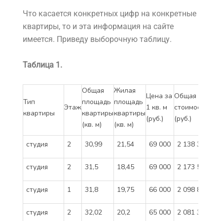
Что касается конкретных цифр на конкретные
квартиры, то и эта информация на сайте
имеется. Приведу выборочную таблицу.
Таблица 1.
Общая
Жилая
Цена за
Общая
Тип
площадь
площадь
Этаж
1 кв. м
стоимость
квартиры
квартиры
квартиры
(руб.)
(руб.)
(кв. м)
(кв. м)
студия
2
30,99
21,54
69 000
2 138 310
студия
2
31,5
18,45
69 000
2 173 500
студия
1
31,8
19,75
66 000
2 098 800
студия
2
32,02
20,2
65 000
2 081 300