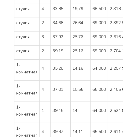
студия
4
33,85
19,79
68 500
2 318 725
студия
2
34,68
26,64
69 000
2 392 920
студия
3
37,92
25,76
69 000
2 616 480
студия
2
39,19
25,16
69 000
2 704 110
1-
4
35,28
14,16
64 000
2 257 920
комнатная
1-
4
37,01
15,55
65 000
2 405 650
комнатная
1-
1
39,45
14
64 000
2 524 800
комнатная
1-
4
39,87
14,11
65 500
2 611 485
комнатная