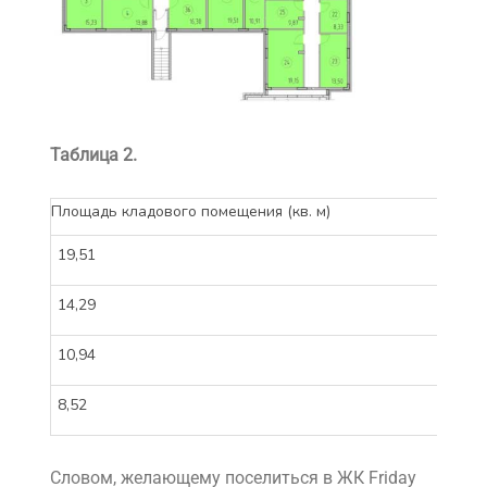
Таблица 2.
Площадь кладового помещения (кв. м)
Цена
19,51
583
14,29
428
10,94
328
8,52
255
Словом, желающему поселиться в ЖК Friday