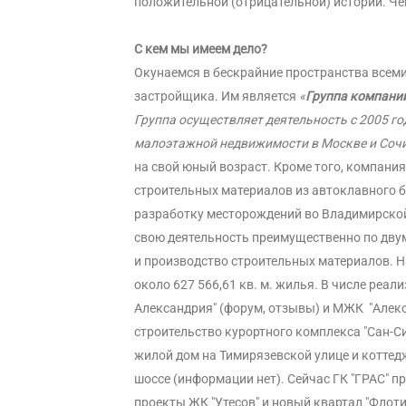
положительной (отрицательной) истории. Ч
С кем мы имеем дело?
Окунаемся в бескрайние пространства всем
застройщика. Им является
«
Группа компани
Группа осуществляет деятельность с 2005 го
малоэтажной недвижимости в Москве и Соч
на свой юный возраст. Кроме того, компани
строительных материалов из автоклавного б
разработку месторождений во Владимирской
свою деятельность преимущественно по дву
и производство строительных материалов. На
около 627 566,61 кв. м. жилья. В числе реал
Александрия" (форум, отзывы) и МЖК "Алек
строительство курортного комплекса "Сан-Си
жилой дом на Тимирязевской улице и коттед
шоссе (информации нет). Сейчас ГК "ГРАС" п
проекты ЖК "Утесов" и новый квартал "Флот