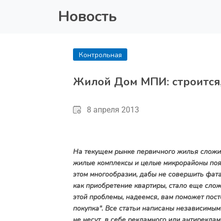
Новость
Контрольная
покупка
Жилой Дом МПИ: строится, с
8 апреля 2013
На текущем рынке первичного жилья сложил
жилые комплексы и целые микрорайоны появ
этом многообразии, дабы не совершить фат
как приобретение квартиры, стало еще слож
этой проблемы, надеемся, вам поможет пост
покупка". Все статьи написаны независимым
не несут в себе рекламного или антиреклам