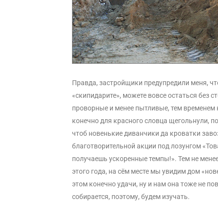
Правда, застройщики предупредили меня, что
«скипидарите», можете вовсе остаться без с
проворные и менее пытливые, тем временем н
конечно для красного словца щегольнули, по
чтоб новенькие диванчики да кроватки заво
благотворительной акции под лозунгом «Тов
получаешь ускоренные темпы!». Тем не менее
этого года, на сём месте мы увидим дом «но
этом конечно удачи, ну и нам она тоже не п
собирается, поэтому, будем изучать.