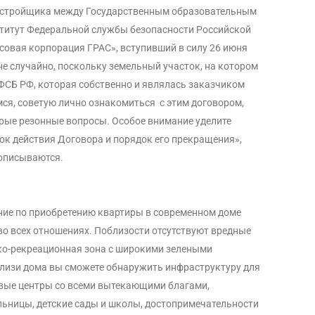
застройщика между Государственным образовательным
титут Федеральной службы безопасности Российской
овая корпорация ГРАС», вступивший в силу 26 июня
не случайно, поскольку земельный участок, на котором
 ФСБ РФ, которая собственно и являлась заказчиком
ся, советую лично ознакомиться с этим договором,
рые резонные вопросы. Особое внимание уделите
рок действия Договора и порядок его прекращения»,
 описываются.
ие по приобретению квартиры в современном доме
о всех отношениях. Поблизости отсутствуют вредные
ско-рекреационная зона с широкими зелеными
лизи дома вы сможете обнаружить инфраструктуру для
овые центры со всеми вытекающими благами,
льницы, детские сады и школы, достопримечательности