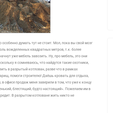
 особенно думать тут не стоит. Мол, пока вы свой мозг
толь вожделенных квадратных метров, т.к. более
ачнут уже мебель завозить. Ну, про мебель, это они
скольку я сомневаюсь, что найдутся такие охотники,
зить в разрытый котлован, разве что в рамках
арищ, помоги строителю! Даёшь кровать для отдыха,
, в офисе продаж меня заверили в том, что уже к концу
венький, блестящий, будто настоящий». Пожелаем им в
овредит. В разрытом котловане жить никто не