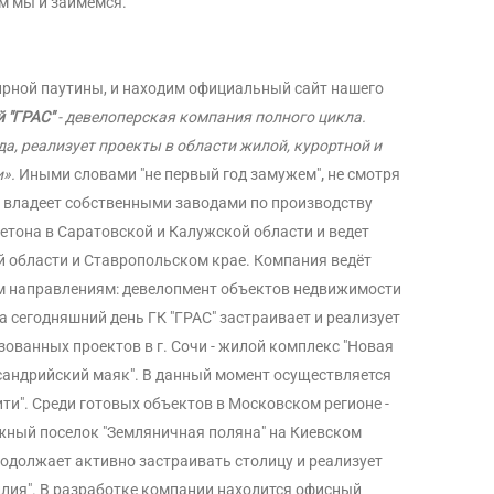
ем мы и займёмся.
ирной паутины, и находим официальный сайт нашего
й "ГРАС"
- девелоперская компания полного цикла.
да, реализует проекты в области жилой, курортной и
,
и
»
.
Иными словами "не первый год замужем"
не смотря
я владеет собственными заводами по производству
етона в Саратовской и Калужской области и ведет
 области и Ставропольском крае. Компания ведёт
м направлениям: девелопмент объектов недвижимости
 сегодняшний день ГК "ГРАС" застраивает и реализует
изованных проектов в г. Сочи - жилой комплекс "Новая
сандрийский маяк". В данный момент осуществляется
ти". Среди готовых объектов в Московском регионе -
жный поселок "Земляничная поляна" на Киевском
родолжает активно застраивать столицу и реализует
илия". В разработке компании находится офисный