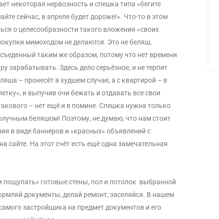
ает некоторая нервозность и спешка типа «бегите
пайте сейчас, в апреле будет дороже!». Что-то в этом
ться о целесообразности такого вложения «своих
покупки мимоходом не делаются. Это не беляш,
 съеденный таким же образом, потому что нет времени
ру зарабатывать. Здесь дело серьёзное, и не терпит
ляша – пронесёт в худшем случае, а с квартирой – в
летку», и выпучив очи бежать и отдавать все свои
 такового – нет ещё и в помине. Спешка нужна только
получным беляшом! Поэтому, не думаю, что нам стоит
ния в виде баннеров и «красных» объявлений с
сайте. На этот счёт есть ещё одна замечательная
 и пощупать» готовые стены, пол и потолок выбранной
формляй документы, делай ремонт, заселяйся. В нашем
 самого застройщика на предмет документов и его