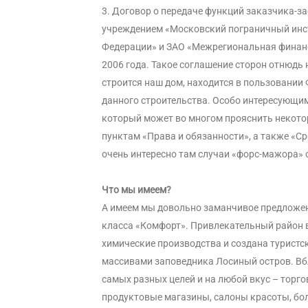
3.
Договор о передаче функций заказчика-
учреждением «Московский пограничный инс
Федерации» и ЗАО «Межрегиональная финанс
2006 года. Такое соглашение сторон отнюдь 
строится наш дом, находится в пользовании
данного строительства. Особо интересующим
который может во многом прояснить некото
пунктам «Права и обязанности», а также «С
очень интересно там случаи «форс-мажора»
Что мы имеем?
А имеем мы довольно заманчивое предложен
класса «Комфорт». Привлекательный район в
химические производства и создана турист
массивами заповедника Лосиный остров. Вб
самых разных целей и на любой вкус – торг
продуктовые магазины, салоны красоты, бо