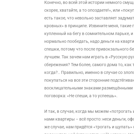
Конечно, во всей этой истории немного смущ
скорее, хватайте, а то опоздаете!», или «поку
есть такое, что невольно заставляет задума
кровных» в принципе. Извините меня, такие 
купленный на бегу в сомнительном ларьке, и
нормально пообедать, надо деньги на кварти
спешки, потому что после привокзального бе
лучшем. Так зачем нам играть в «Русскую ру
сбережения? Тем более, самого дома то, как
когда?.. Правильно, именно в случае со зло
покупаться на все эти сторонние подстёгива
восклицательными знаками размещёнными на 
поговорка: «Не спеши, а то успеешь».
И так, в случае, когда мы можем «потрогать
нами квартиры – всё просто: неси деньги, о
же случае, нам придётся «трогать и щупать»