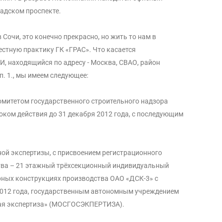
адском проспекте.
 Сочи, это конечно прекрасно, но жить то нам в
естную практику ГК «ГРАС». Что касается
, находящийся по адресу - Москва, СВАО, район
п. 1., мы имеем следующее:
омитетом государственного строительного надзора
ом действия до 31 декабря 2012 года, с последующим
ой экспертизы, с присвоением регистрационного
ства – 21 этажный трёхсекционный индивидуальный
ных конструкциях производства ОАО «ДСК-3» с
2012 года, государственным автономным учреждением
ная экспертиза» (МОСГОСЭКПЕРТИЗА).