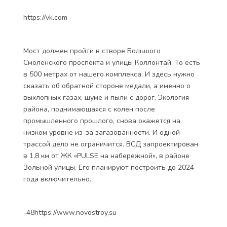
В связи с грандиозной жилой застройкой,
транспортной поток здесь будет нарастать
колоссальными темпами. Единственным спасением
для водителей станет открытие новых мостов или
тоннелей. И такие планы у Правительства города
есть. На данный момент обсуждается строительство
Большого Смоленского моста и Восточного
скоростного диаметра. Жильцы Невского района
больше заинтересованы в первом. Но его
реализация начнется не раньше 2021 года.
https://vk.com
Мост должен пройти в створе Большого
Смоленского проспекта и улицы Коллонтай. То есть
в 500 метрах от нашего комплекса. И здесь нужно
сказать об обратной стороне медали, а именно о
выхлопных газах, шуме и пыли с дорог. Экология