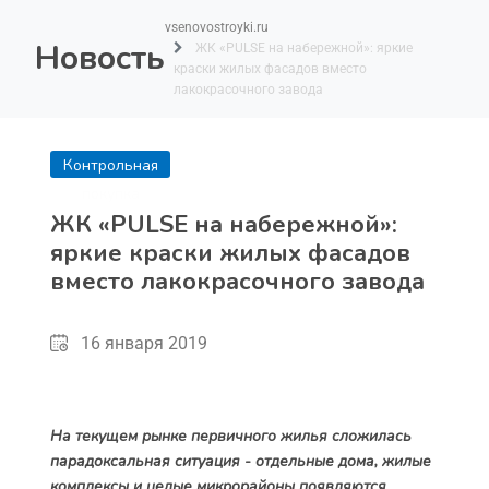
vsenovostroyki.ru
Новость
ЖК «PULSE на набережной»: яркие
краски жилых фасадов вместо
лакокрасочного завода
Контрольная
покупка
ЖК «PULSE на набережной»:
яркие краски жилых фасадов
вместо лакокрасочного завода
16 января 2019
На текущем рынке первичного жилья сложилась
парадоксальная ситуация - отдельные дома, жилые
комплексы и целые микрорайоны появляются