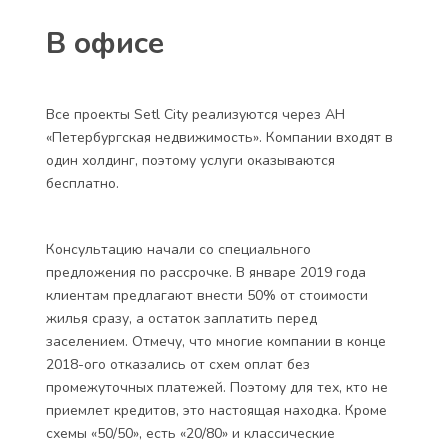
района, поднимающаяся с колен после
промышленного прошлого, снова окажется на
низком уровне из-за загазованности. И одной
трассой дело не ограничится. ВСД запроектирован
в 1,8 км от ЖК «PULSE на набережной», в районе
Зольной улицы. Его планируют построить до 2024
года включительно.
-48
https://www.novostroy.su
В офисе
Все проекты Setl City реализуются через АН
«Петербургская недвижимость». Компании входят в
один холдинг, поэтому услуги оказываются
бесплатно.