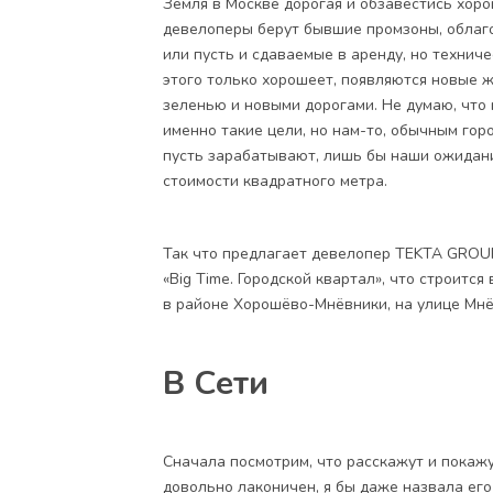
Земля в Москве дорогая и обзавестись хоро
девелоперы берут бывшие промзоны, облаг
или пусть и сдаваемые в аренду, но технич
этого только хорошеет, появляются новые 
зеленью и новыми дорогами. Не думаю, что 
именно такие цели, но нам-то, обычным горо
пусть зарабатывают, лишь бы наши ожидани
стоимости квадратного метра.
Так что предлагает девелопер TEKTA GROUP
«Big Time. Городской квартал»
, что строитс
в районе Хорошёво-Мнёвники, на улице Мнё
В Сети
Сначала посмотрим, что расскажут и покажут 
довольно лаконичен, я бы даже назвала его