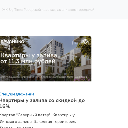
ЖК Big Time: Городской квартал, уж слишком городской
Спецпредложение
Квартиры у залива со скидкой до
16%
Квартал "Северный ветер". Квартиры у
Финского залива. Закрытая территория.