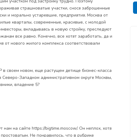
шим участком под застройку трудно. Поэтому
ораживая страшноватые участки, снося заброшенные
ески и морально устаревшие, предприятия. Москва от
жилые кварталы, современные, красивые, с молодой
инвесторы, вкладываясь в новую стройку, преследуют
жанам все равно. Конечно, все хотят заработать, да и
я от нового жилого комплекса соответствовали
 в своем новом, еще растущем детище бизнес-класса
я в Северо-Западном административном округе Москвы,
вники, владение 5?
нам на сайте https://bigtime.moscow/. Он неплох, хотя
 простоватым. Не понравилось, что в рубрике