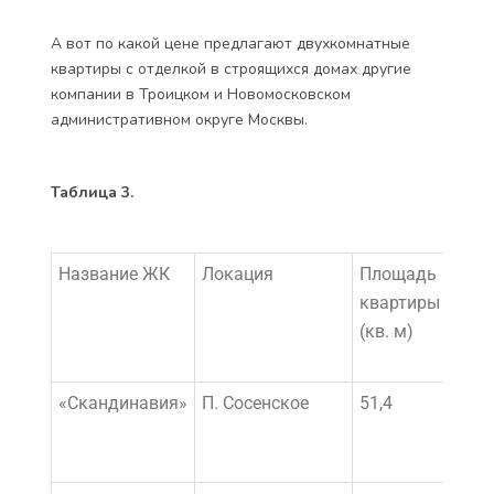
А вот по какой цене предлагают двухкомнатные
квартиры с отделкой в строящихся домах другие
компании в Троицком и Новомосковском
административном округе Москвы.
Таблица 3.
Название ЖК
Локация
Площадь
Сто
квартиры
ква
(кв. м)
(руб.
«Скандинавия»
П. Сосенское
51,4
5 59