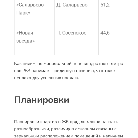
«Саларьево
Д. Саларьево
51,2
7 28
Парк»
«Новая
П. Сосенское
44,6
6 54
звезда»
Как видим, по минимальной цене квадратного метра
наш ЖК занимает срединную позицию, что тоже
неплохо для успешных продаж.
Планировки
Планировки квартир в ЖК вряд ли можно назвать
разнообразными, различия в основном связаны с
зеркальным расположением помещений и наличием