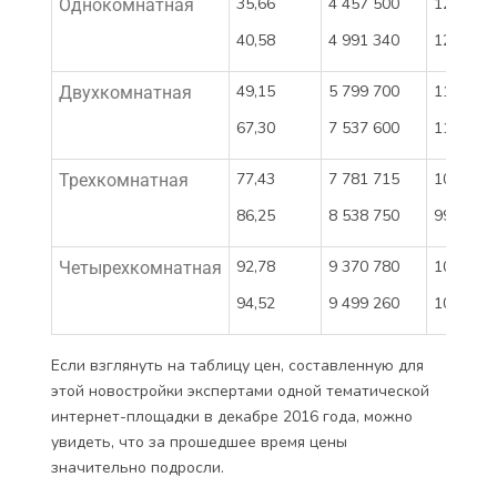
35,66
4 457 500
125 000
Однокомнатная
40,58
4 991 340
123 000
49,15
5 799 700
118 000
Двухкомнатная
67,30
7 537 600
112 000
77,43
7 781 715
100 500
Трехкомнатная
86,25
8 538 750
99 000
92,78
9 370 780
101 000
Четырехкомнатная
94,52
9 499 260
100 500
Если взглянуть на таблицу цен, составленную для
этой новостройки экспертами одной тематической
интернет-площадки в декабре 2016 года, можно
увидеть, что за прошедшее время цены
значительно подросли.