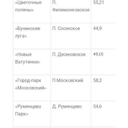
«Цветочные
П.
55,21
6 03
поляны»
Филимонковское
«Бунинские
П. Сосенское
44,9
5 53
луга»
49,15
5 799
«Новые
П. Десеновское
Ватутинки»
«Город-парк
П.Московский
58,2
7 43
«Московский»
«Румянцево
Д. Румянцево
54,6
7 13
Парк»