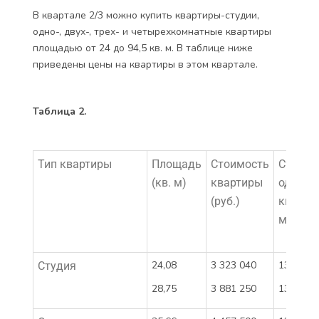
В квартале 2/3 можно купить квартиры-студии,
одно-, двух-, трех- и четырехкомнатные квартиры
площадью от 24 до 94,5 кв. м. В таблице ниже
приведены цены на квартиры в этом квартале.
Таблица 2.
Тип квартиры
Площадь
Стоимость
Стоимо
(кв. м)
квартиры
одного
(руб.)
квадра
метра (
24,08
3 323 040
138 000
Студия
28,75
3 881 250
135 000