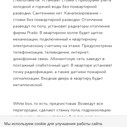
стеклопакеты. Установят стояки с приборами учета
холодной и горячей воды без поквартирной
разводки. Сантехники нет. Канализирование –
стояки без поквартирной разводки. Отопление
разведут по полу, установят радиаторы отопления
фирмы Prado. В квартирном холле будет щиток
механизации, подключенный к квартирному
электрическому счетчику на этаже. Предусмотрены
телефонизация, телевидение, интернет,
домофонная связь. Абонентскую сеть заведут в
поэтажный слаботочный щит. В квартире установят
точку радиофикации, а также датчики пожарной
сигнализации. Входная дверь в квартиру будет
металлической.
White box, то есть, предчистовая. Возведут все
перегородки, сделают стяжку пола, гидроизоляцию
мокрых зон, стены и потолок будут выровнены,
разведут электричество, установят подоконную
Мы используем cookie для улучшения работы сайта.