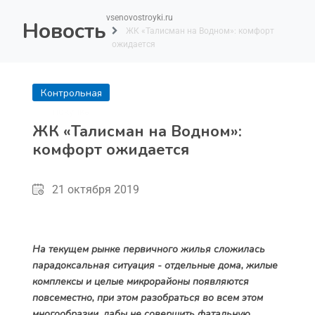
vsenovostroyki.ru
Новость
ЖК «Талисман на Водном»: комфорт
ожидается
Контрольная
покупка
ЖК «Талисман на Водном»:
комфорт ожидается
21 октября 2019
На текущем рынке первичного жилья сложилась
парадоксальная ситуация - отдельные дома, жилые
комплексы и целые микрорайоны появляются
повсеместно, при этом разобраться во всем этом
многообразии, дабы не совершить фатальную