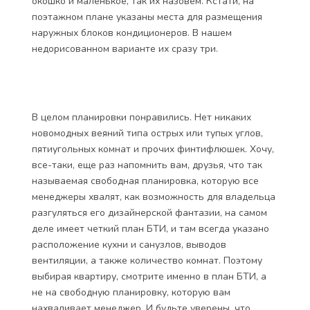
окошко и маленькое, так их назовем. Кстати, на
поэтажном плане указаны места для размещения
наружных блоков кондиционеров. В нашем
недорисованном варианте их сразу три.
В целом планировки понравились. Нет никаких
новомодных веяний типа острых или тупых углов,
пятиугольных комнат и прочих финтифлюшек. Хочу,
все-таки, еще раз напомнить вам, друзья, что так
называемая свободная планировка, которую все
менеджеры хвалят, как возможность для владельца
разгуляться его дизайнерской фантазии, на самом
деле имеет четкий план БТИ, и там всегда указано
расположение кухни и санузлов, выводов
вентиляции, а также количество комнат. Поэтому
выбирая квартиру, смотрите именно в план БТИ, а
не на свободную планировку, которую вам
нахваливает менеджер. И будьте уверены, что