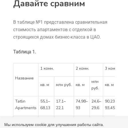
Давайте сравним
В таблице №1 представлена сравнительная
стоимость апартаментов с отделкой в
строящихся домах бизнес-класса в ЦАО.
Таблица 1.
1 комн.
2 комн.
3 комн.
Название
млн
млн
кв. м
млн руб.
кв. м
кв. м
руб.
руб
Tatlin
55,1–
17,1–
74,98–
24,6–
90,23–
25,
Apartments
68,13
22,1
93
29,6
93,45
29,
Дом
32,1–
13,4–
60,7–
22,3–
118,7
66,
Мы используем cookie для улучшения работы сайта.
Чкалов
50,3
22,7
80,4
36,6