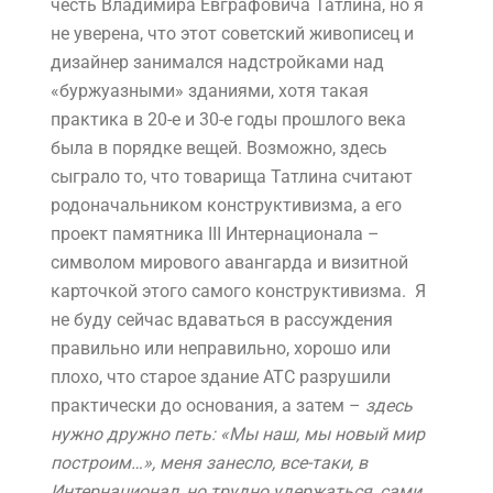
честь Владимира Евграфовича Татлина, но я
не уверена, что этот советский живописец и
дизайнер занимался надстройками над
«буржуазными» зданиями, хотя такая
практика в 20-е и 30-е годы прошлого века
была в порядке вещей. Возможно, здесь
сыграло то, что товарища Татлина считают
родоначальником конструктивизма, а его
проект памятника III Интернационала –
символом мирового авангарда и визитной
карточкой этого самого конструктивизма. Я
не буду сейчас вдаваться в рассуждения
правильно или неправильно, хорошо или
плохо, что старое здание АТС разрушили
практически до основания, а затем –
здесь
нужно дружно петь: «Мы наш, мы новый мир
построим…», меня занесло, все-таки, в
Интернационал, но трудно удержаться, сами