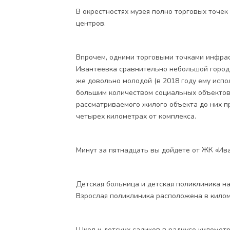
В окрестностях музея полно торговых точек
центров.
Впрочем, одними торговыми точками инфрас
Ивантеевка сравнительно небольшой город, 
же довольно молодой (в 2018 году ему испол
большим количеством социальных объектов. 
рассматриваемого жилого объекта до них п
четырех километрах от комплекса.
Минут за пятнадцать вы дойдете от ЖК «Ив
Детская больница и детская поликлиника на
Взрослая поликлиника расположена в килом
Школ и детских садиков в радиусе километ