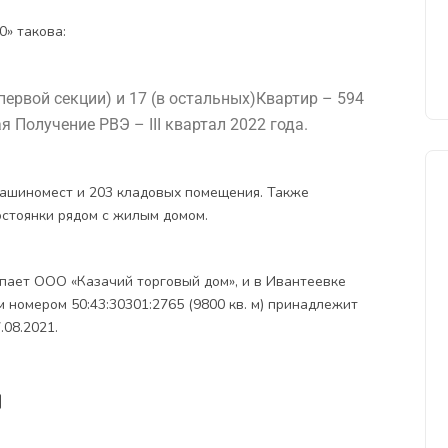
» такова:
первой секции) и 17 (в остальных)
Квартир – 594
ая
Получение РВЭ – III квартал 2022 года.
машиномест и 203 кладовых помещения. Также
остоянки рядом с жилым домом.
пает ООО «Казачий торговый дом», и в Ивантеевке
м номером 50:43:30301:2765 (9800 кв. м) принадлежит
.08.2021.
и