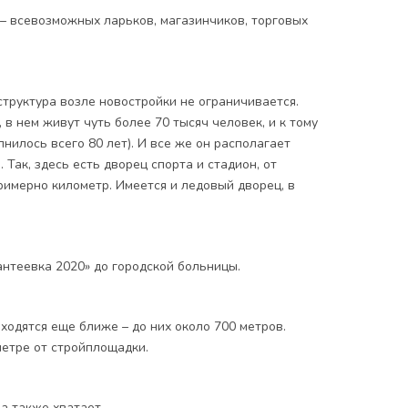
 – всевозможных ларьков, магазинчиков, торговых
труктура возле новостройки не ограничивается.
в нем живут чуть более 70 тысяч человек, и к тому
нилось всего 80 лет). И все же он располагает
Так, здесь есть дворец спорта и стадион, от
римерно километр. Имеется и ледовый дворец, в
антеевка 2020» до городской больницы.
ходятся еще ближе – до них около 700 метров.
етре от стройплощадки.
ра также хватает.