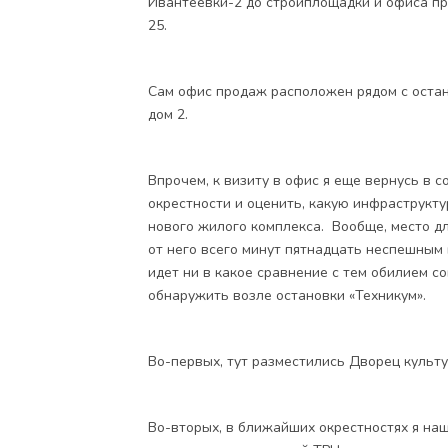
Ивантеевки-2 до стройплощадки и офиса пр
25.
Сам офис продаж расположен рядом с остано
дом 2.
Впрочем, к визиту в офис я еще вернусь в 
окрестности и оценить, какую инфраструкт
нового жилого комплекса. Вообще, место д
от него всего минут пятнадцать неспешным
идет ни в какое сравнение с тем обилием с
обнаружить возле остановки «Техникум».
Во-первых, тут разместились Дворец культ
Во-вторых, в ближайших окрестностях я на