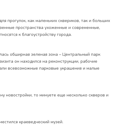
для прогулок, как маленьких сквериков, так и больших
твенные пространства ухоженные и современные,
тносятся к благоустройству города.
лась обширная зеленая зона – Центральный парк
 визита он находился на реконструкции, рабочие
али всевозможные парковые украшения и малые
ону новостройки, то минуете еще несколько скверов и
местился краеведческий музей.