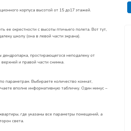
кционного корпуса высотой от 15 до17 этажей.
ь ее окрестности с высоты птичьего полета. Вот тут,
леку школу (она в левой части экрана).
ы дендропарка, простирающегося неподалеку от
 верхней и правой части снимка.
по параметрам. Выбираете количество комнат,
лучаете вполне информативную табличку. Один минус –
 квартиры, где указаны все параметры помещений, а
торон света.