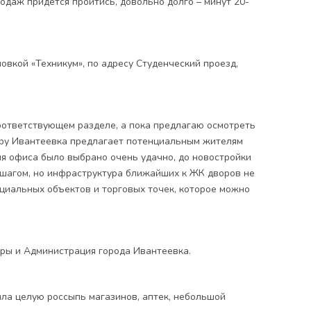
одаж придется пройтись, довольно долго – минут 20-
вкой «Техникум», по адресу Студенческий проезд,
соответствующем разделе, а пока предлагаю осмотреть
уру Ивантеевка предлагает потенциальным жителям
ля офиса было выбрано очень удачно, до новостройки
 шагом, но инфраструктура ближайших к ЖК дворов не
оциальных объектов и торговых точек, которое можно
уры и Администрация города Ивантеевка.
шла целую россыпь магазинов, аптек, небольшой