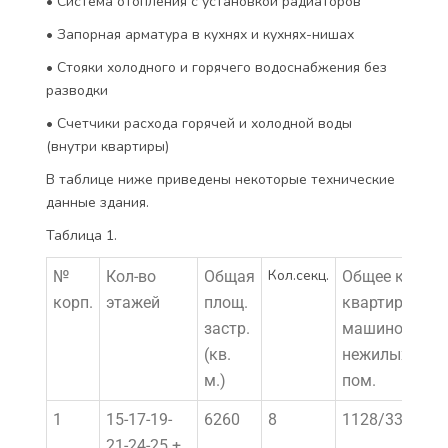
• Система отопления с установкой радиаторов
• Запорная арматура в кухнях и кухнях-нишах
• Стояки холодного и горячего водоснабжения без
разводки
• Счетчики расхода горячей и холодной воды
(внутри квартиры)
В таблице ниже приведены некоторые технические
данные здания.
Таблица 1.
Кол.секц.
№
Кол-во
Общая
Общее кол-во
корп.
этажей
площ.
квартир/
застр.
машиномест/
(кв.
нежилых
м.)
пом.
1
15-17-19-
6260
8
1128/330/484
21-24-25 +