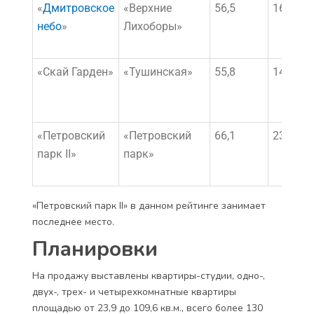
«
Дмитровское
«Верхние
56,5
16 671 
небо
»
Лихоборы»
«
Скай Гарден
»
«Тушинская»
55,8
14 899 
«Петровский
«Петровский
66,1
23 446 
парк II»
парк»
«Петровский парк II» в данном рейтинге занимает
последнее место.
Планировки
На продажу выставлены квартиры-студии, одно-,
двух-, трех- и четырехкомнатные квартиры
площадью от 23,9 до 109,6 кв.м., всего более 130