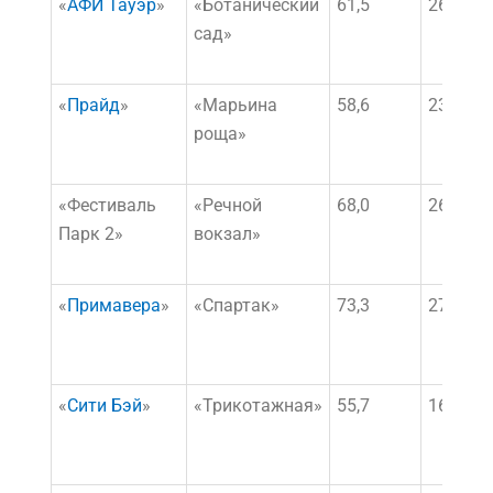
«
АФИ Тауэр
»
«Ботанический
61,5
26 109 
сад»
«
Прайд
»
«Марьина
58,6
23 517 
роща»
«
Фестиваль
«Речной
68,0
26 442 
Парк 2
»
вокзал»
«
Примавера
»
«Спартак»
73,3
27 158 
«
Сити Бэй
»
«Трикотажная»
55,7
16 438 