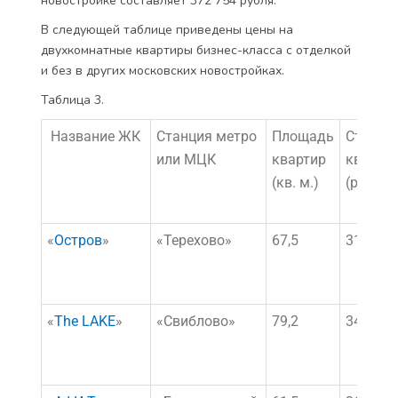
новостройке составляет 372 754 рубля.
В следующей таблице приведены цены на
двухкомнатные квартиры бизнес-класса с отделкой
и без в других московских новостройках.
Таблица 3.
Название ЖК
Станция метро
Площадь
Стоимо
или МЦК
квартир
кварти
(кв. м.)
(руб.)
«
Остров
»
«Терехово»
67,5
31 205 
«
The LAKE
»
«Свиблово»
79,2
34 151 