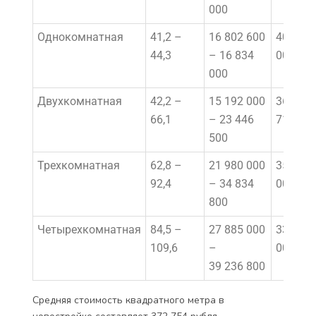
000
Однокомнатная
41,2 –
16 802 600
407 830
44,3
– 16 834
000
000
Двухкомнатная
42,2 –
15 192 000
360 000
66,1
– 23 446
713
500
Трехкомнатная
62,8 –
21 980 000
350 000
92,4
– 34 834
000
800
Четырехкомнатная
84,5 –
27 885 000
330 000
109,6
–
000
39 236 800
Средняя стоимость квадратного метра в