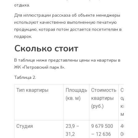
отдыха.
Для иллюстрации рассказа об объекте менеджеры
используют качественно выполненную печатную
продукцию, которая потом достается посетителям в
подарок.
Сколько стоит
В таблице ниже представлены цены на квартиры в
ЖК «Петровский парк II».
Таблица 2.
Тип квартиры
Площадь
Стоимость
Стоимо
(кв. м)
квартиры
одного
(руб.)
квадра
метра (
Студия
23,9 –
9 679 500
405 000
31,2
– 12 636
000