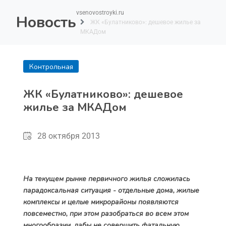
vsenovostroyki.ru
Новость
ЖК «Булатниково»: дешевое жилье за
МКАДом
Контрольная
покупка
ЖК «Булатниково»: дешевое
жилье за МКАДом
28 октября 2013
На текущем рынке первичного жилья сложилась
парадоксальная ситуация - отдельные дома, жилые
комплексы и целые микрорайоны появляются
повсеместно, при этом разобраться во всем этом
многообразии, дабы не совершить фатальную