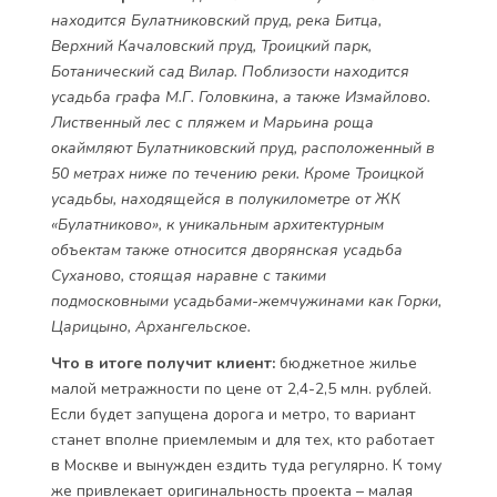
находится Булатниковский пруд, река Битца,
Верхний Качаловский пруд, Троицкий парк,
Ботанический сад Вилар. Поблизости находится
усадьба графа М.Г. Головкина, а также Измайлово.
Лиственный лес с пляжем и Марьина роща
окаймляют Булатниковский пруд, расположенный в
50 метрах ниже по течению реки. Кроме Троицкой
усадьбы, находящейся в полукилометре от ЖК
«Булатниково», к уникальным архитектурным
объектам также относится дворянская усадьба
Суханово, стоящая наравне с такими
подмосковными усадьбами-жемчужинами как Горки,
Царицыно, Архангельское.
Что в итоге получит клиент:
бюджетное жилье
малой метражности по цене от 2,4-2,5 млн. рублей.
Если будет запущена дорога и метро, то вариант
станет вполне приемлемым и для тех, кто работает
в Москве и вынужден ездить туда регулярно. К тому
же привлекает оригинальность проекта – малая