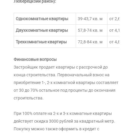
Люберецкоий район):
Однокомнатные квартиры
39-43,7 кв. м
от 2,6 - 3,3
Двухкомнатные квартиры
57,8-74 кв. м
от 4,1 - 5 м
Трехкомнатные квартиры
72,8-84 кв. м
от 4,8 – 5,6
Финансовые вопросы
Застройщик продает квартиры с рассрочкой до
конца строительства. Первоначальный взнос на
приобретение 1-, 2-х комнатной квартиры составляет
от 30 до 70% остальное под проценты до окончания
строительства.
При 100% оплате на 2-х и 3-х комнатные квартиры
действует скидка 3000 рублей за квадратный метр.
Покупку можно также оформить в кредит с