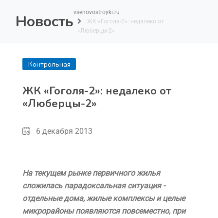
vsenovostroyki.ru
Новость
ЖК «Гоголя-2»: недалеко от
«Люберцы-2»
Контрольная
покупка
ЖК «Гоголя-2»: недалеко от
«Люберцы-2»
6 декабря 2013
На текущем рынке первичного жилья
сложилась парадоксальная ситуация -
отдельные дома, жилые комплексы и целые
микрорайоны появляются повсеместно, при