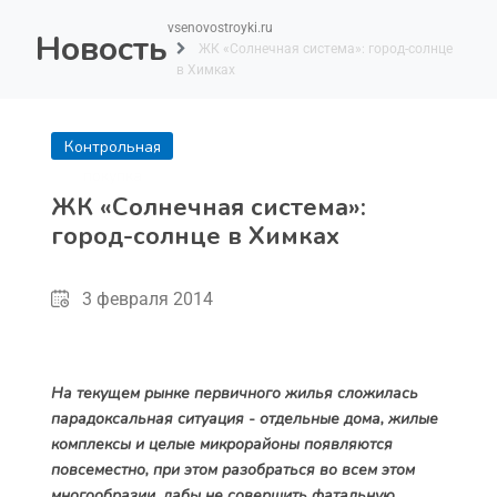
vsenovostroyki.ru
Новость
ЖК «Солнечная система»: город-солнце
в Химках
Контрольная
покупка
ЖК «Солнечная система»:
город-солнце в Химках
3 февраля 2014
На текущем рынке первичного жилья сложилась
парадоксальная ситуация - отдельные дома, жилые
комплексы и целые микрорайоны появляются
повсеместно, при этом разобраться во всем этом
многообразии, дабы не совершить фатальную