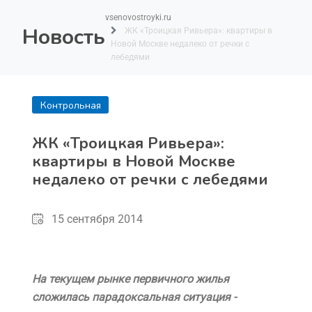
vsenovostroyki.ru
Новость
ЖК «Троицкая Ривьера»: квартиры в
Новой Москве недалеко от речки с
лебедями
Контрольная
покупка
ЖК «Троицкая Ривьера»:
квартиры в Новой Москве
недалеко от речки с лебедями
15 сентября 2014
На текущем рынке первичного жилья
сложилась парадоксальная ситуация -