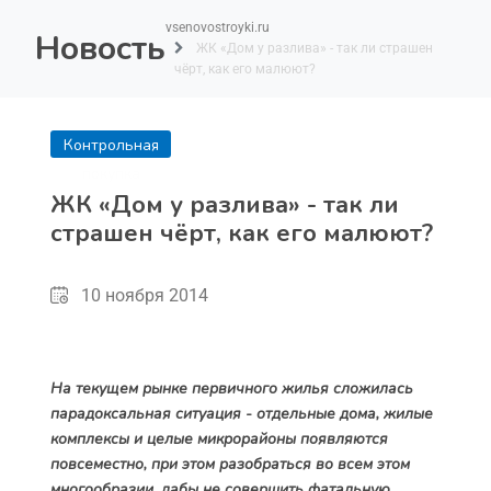
vsenovostroyki.ru
Новость
ЖК «Дом у разлива» - так ли страшен
чёрт, как его малюют?
Контрольная
покупка
ЖК «Дом у разлива» - так ли
страшен чёрт, как его малюют?
10 ноября 2014
На текущем рынке первичного жилья сложилась
парадоксальная ситуация - отдельные дома, жилые
комплексы и целые микрорайоны появляются
повсеместно, при этом разобраться во всем этом
многообразии, дабы не совершить фатальную