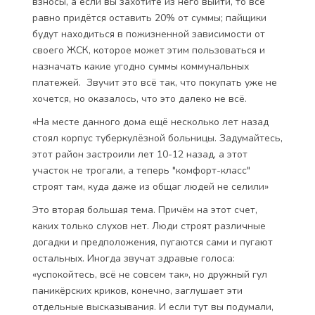
взносы, а если вы захотите из него выйти, то всё
равно придётся оставить 20% от суммы; пайщики
будут находиться в пожизненной зависимости от
своего ЖСК, которое может этим пользоваться и
назначать какие угодно суммы коммунальных
платежей. Звучит это всё так, что покупать уже не
хочется, но оказалось, что это далеко не всё.
«На месте данного дома ещё несколько лет назад
стоял корпус туберкулёзной больницы. Задумайтесь,
этот район застроили лет 10-12 назад, а этот
участок не трогали, а теперь "комфорт-класс"
строят там, куда даже из общаг людей не селили»
Это вторая большая тема. Причём на этот счет,
каких только слухов нет. Люди строят различные
догадки и предположения, пугаются сами и пугают
остальных. Иногда звучат здравые голоса:
«успокойтесь, всё не совсем так», но дружный гул
паникёрских криков, конечно, заглушает эти
отдельные высказывания. И если тут вы подумали,