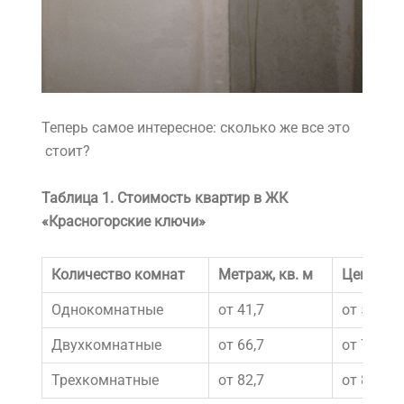
Теперь самое интересное: сколько же все это
стоит?
Таблица 1. Стоимость квартир в ЖК
«Красногорские ключи»
Количество комнат
Метраж, кв. м
Цена, мл
Однокомнатные
от 41,7
от 5,70
Двухкомнатные
от 66,7
от 7,70
Трехкомнатные
от 82,7
от 8,50