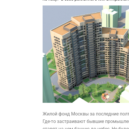
Жилой фонд Москвы за последние полт
Где-то застраивают бывшие промышлен
ставят на нем башню до небес. Не буд