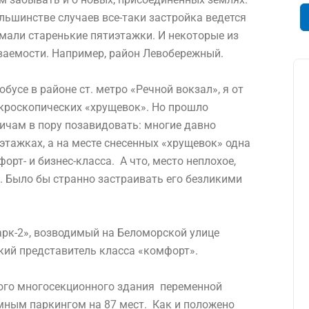
льшинстве случаев все-таки застройка ведется
имали старенькие пятиэтажки. И некоторые из
аваемости. Например, район Левобережный.
обусе в районе ст. метро «Речной вокзал», я от
кроскопических «хрущевок». Но прошло
вичам в пору позавидовать: многие давно
этажках, а на месте снесенных «хрущевок» одна
рт- и бизнес-класса. А что, место неплохое,
Было бы странно застраивать его безликими
рк-2», возводимый на Беломорской улице
ркий представитель класса «комфорт».
ого многосекционного здания переменной
емным паркингом на 87 мест. Как и положено