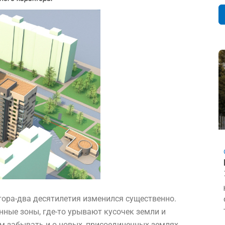
ора-два десятилетия изменился существенно.
ные зоны, где-то урывают кусочек земли и
ем забывать и о новых, присоединенных землях.