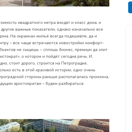
стоимость квадратного метра входят и класс дома, и
и другие важные показатели, однако изначально все
ома. На окраинах жильё всегда подешевле, да и
ентру – все чаще встречаются новостройки комфорт-
 объектов не сыщешь – сплошь бизнес, премиум да элит
истократ»
, о котором и пойдёт сегодня речь. И,
дно, стоит дорого, строится на Петроградке,
лько есть в этой красивой истории, одно очень
етроградской стороны раньше располагалась промзона,
удущим аристократам – будем разбираться.