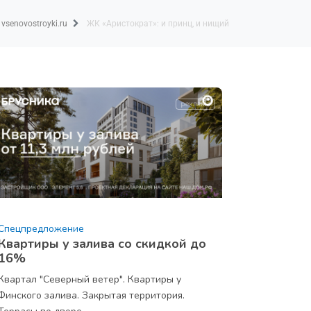
vsenovostroyki.ru
ЖК «Аристократ»: и принц, и нищий
Спецпредложение
Квартиры у залива со скидкой до
16%
Квартал "Северный ветер". Квартиры у
Финского залива. Закрытая территория.