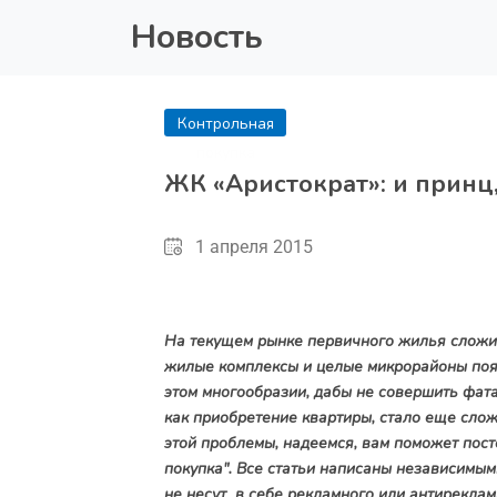
Новость
Контрольная
покупка
ЖК «Аристократ»: и принц
1 апреля 2015
На текущем рынке первичного жилья сложил
жилые комплексы и целые микрорайоны появ
этом многообразии, дабы не совершить фат
как приобретение квартиры, стало еще слож
этой проблемы, надеемся, вам поможет пост
покупка". Все статьи написаны независимым
не несут в себе рекламного или антиреклам