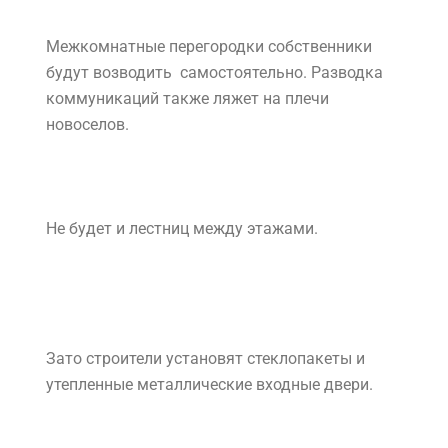
Наружные стены выполнены из газобетонных
блоков, на которые будет «приклеиваться»
термоизолирующая плита, далее последует
армирующая сетка, тоже проклеенная, а
верхним слоем ляжет фасадная штукатурка.
Межкомнатные перегородки собственники
будут возводить самостоятельно. Разводка
коммуникаций также ляжет на плечи
новоселов.