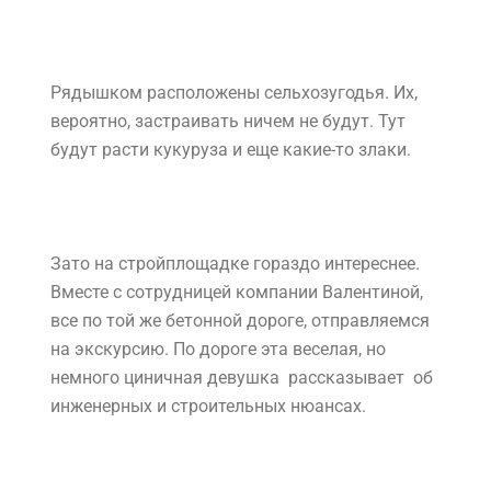
приезжать нужно именно сюда: посмотреть
окрестности, познакомиться с атмосферой и
стадией строительных работ.
На фотографиях видно, что место достаточно
удаленное и даже дикое. Однако этим можно
пока и насладиться, потому что вскоре,
например, вот на этом самом месте месте (см.
фото) будет соседний микрорайон.
Рядышком расположены сельхозугодья. Их,
вероятно, застраивать ничем не будут. Тут
будут расти кукуруза и еще какие-то злаки.