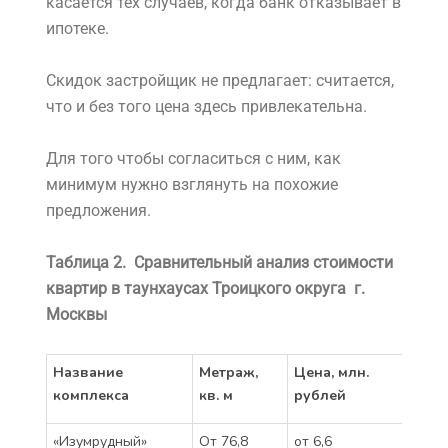
рублей.
Но перед этим необходимо будет заключить
договор бронирования сроком до двух
месяцев с фиксацией цены. Договор
бронирования стоит 50 тыс. рублей. Эта
сумма потом войдет в стоимость квартиры.
Если же покупатель передумает, то эти деньги
останутся у продавца. Безусловно, это не
касается тех случаев, когда банк отказывает в
ипотеке.
Скидок застройщик не предлагает: считается,
что и без того цена здесь привлекательна.
Для того чтобы согласиться с ним, как
минимум нужно взглянуть на похожие