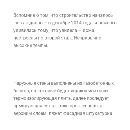
Зато на стройплощадке гораздо интереснее.
Вместе с сотрудницей компании Валентиной,
все по той же бетонной дороге, отправляемся
на экскурсию. По дороге эта веселая, но
немного циничная девушка рассказывает об
инженерных и строительных нюансах.
Вспомнив о том, что строительство началось
не так давно – в декабре 2014 года, я немного
удивилась тому, что увидела – дома
построены по второй этаж. Непривычно
высокие темпы.