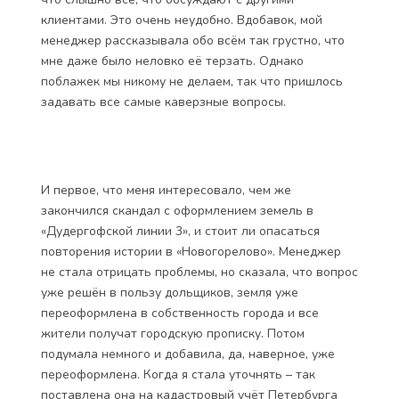
ужасным. Таллиннское шоссе – не ближний свет, а
возможность отпроситься с работы есть не у всех.
В небольшом, скромном офисе едва умещаются два
консультанта и макет «Дудергофской линии 3».
Стенд с «Новогорелово» даже вынесли в коридор.
Столы сотрудников стоят так близко друг к другу,
что слышно всё, что обсуждают с другими
клиентами. Это очень неудобно. Вдобавок, мой
менеджер рассказывала обо всём так грустно, что
мне даже было неловко её терзать. Однако
поблажек мы никому не делаем, так что пришлось
задавать все самые каверзные вопросы.