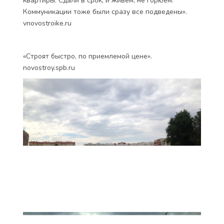
квартиры. Сдали в срок, и живём, не горюем.
Коммуникации тоже были сразу все подведены».
vnovostroike.ru
«Строят быстро, по приемлемой цене».
novostroy.spb.ru