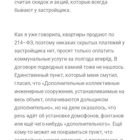
«Банк Санкт-Петербург». Срок сдачи 2 корпуса
намечен на 2 квартал 2016 года, и до этой же
даты можно взять рассрочку, внеся
минимальный взнос в 25%. На сайте указаны
базовые, самые дорогие цены на квартиры, но
в действительности вы заплатите меньше,
поскольку при 100% оплате вам сделают
скидку в 9% от суммы, при ипотеке – 7%, а при
рассрочке – 7% от первого взноса. И это, не
считая скидок и акций, которые всегда
бывают у застройщика.
Как я уже говорила, квартиры продают по
214–ФЗ, поэтому никаких скрытых платежей у
застройщика нет, просят только оплатить
коммунальные услуги за полгода вперёд. В