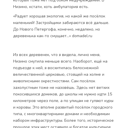
обойтись и без неё. В отличие от множества других
областных локаций Низино довольно развитый
уголок. Здесь есть: школа, детский сад, Дом
Культуры, гостиница, кафе, парикмахерская, аптека,
почта, автосервис и продуктовые магазины. Для
полноты картины не хватает только больницы.
Местные жители говорят, что ездят к врачам в
Ломоносов. В принципе, до Ломоносова ехать всего
40 минут на общественном транспорте, и это вполне
сопоставимо с тем, какой аналогичный путь
преодолевают жители Девяткино или Парнаса, у
которых тоже нет под боком медучреждений. В
Низино, кстати, хоть амбулатория есть.
«Радует хорошая экология, но какой же посёлок
маленький! Застройщики забираются всё дальше.
До Нового Петергофа, конечно, недалеко, но
деревенька как-то смущает…» domadel.ru