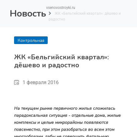
vsenovostroyki.ru
Новость
ЖК «Бельгийский квартал»: дёшево и
радостно
Контрольная
покупка
ЖК «Бельгийский квартал»:
дёшево и радостно
1 февраля 2016
На текущем рынке первичного жилья сложилась
парадоксальная ситуация - отдельные дома, жилые
комплексы и целые микрорайоны появляются
повсеместно, при этом разобраться во всем этом
многообразии, дабы не совершить фатальную