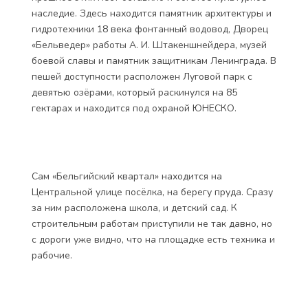
Из всех деревенек, что я видела, лично меня,
Низино смутила меньше всего. Наоборот, ещё на
подъезде к ней, я восхитилась белоснежной
величественной церковью, стоящей на холме и
живописными окрестностями. Сам посёлок
захолустным тоже не назовёшь. Здесь нет ветхих
покосившихся домиков, до школы не нужно идти 15
километров через поле, а по улицам не гуляют куры
и коровы. Это вполне развитый посёлок городского
типа, с многоквартирными домами и необходимым
набором инфраструктуры. Более того, историческое
прошлое этих мест оставило и богатое культурное
наследие. Здесь находится памятник архитектуры и
гидротехники 18 века фонтанный водовод, Дворец
«Бельведер» работы А. И. Штакеншнейдера, музей
боевой славы и памятник защитникам Ленинграда. В
пешей доступности расположен Луговой парк с
девятью озёрами, который раскинулся на 85
гектарах и находится под охраной ЮНЕСКО.