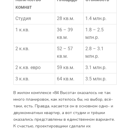
комнат
Студия
28 кв.м.
1.4 млн.р.
1 к.кв.
36 – 39
1.8 – 2.5
кв.м.
млн.р.
2 к.кв.
52 – 57
2.8 – 3.1
кв.м.
млн.р.
2 к.кв. евро
59 кв.м.
3.1 млн.р.
3 к.кв.
64 кв.м.
3.5 млн.р.
В жилом комплексе «84 Высота» оказалось не так
много планировок, как хотелось бы, но выбор, всё-
таки, есть. Правда, касается он в основном одно- и
двухкомнатных квартир, а вот студии и трёшки
оказались представлены в единственном варианте.
К счастью, проектировщики сделали их