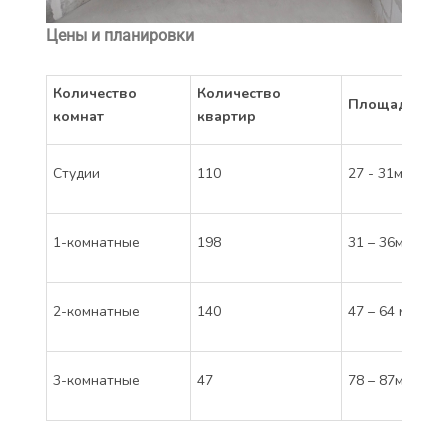
Цены и планировки
Количество
Количество
Площадь
Ст
комнат
квартир
От
Студии
110
27 - 31м2
мл
От
1-комнатные
198
31 – 36м2
мл
От
2-комнатные
140
47 – 64 м2
мл
От
3-комнатные
47
78 – 87м2
мл