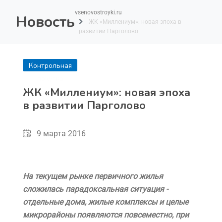
vsenovostroyki.ru
Новость
ЖК «Миллениум»: новая эпоха в
развитии Парголово
Контрольная
покупка
ЖК «Миллениум»: новая эпоха
в развитии Парголово
9 марта 2016
На текущем рынке первичного жилья
сложилась парадоксальная ситуация -
отдельные дома, жилые комплексы и целые
микрорайоны появляются повсеместно, при