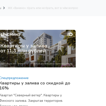
u
ЖК «Ванино»: брать или не брать, вот в чём вопрос
Спецпредложение
Квартиры у залива со скидкой до
16%
Квартал "Северный ветер". Квартиры у
Финского залива. Закрытая территория.