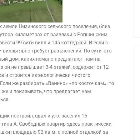
х земли Низинского сельского поселения, близ
лутора километрах от развязки с Ропшинским
вести 99 сити-вилл и 145 коттеджей. И если с
и-виллы явно требует разъяснений. По сути, это
ный дом, каких немало предлагают нам на
з он не превышает 3-4 этажей, содержит от 12
ов и строится из экологически чистого
 Если же разбирать «Ванино» «по косточкам», то
у же и показывать, что предлагает нам
ься.
щик построил, сдал и уже заселил 15
 типа А. Свободных квартир здесь практически
ёшки площадью 92 кв.м. с полной отделкой за