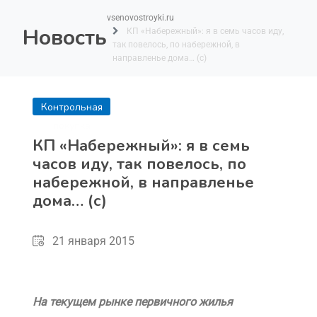
vsenovostroyki.ru
Новость
КП «Набережный»: я в семь часов иду,
так повелось, по набережной, в
направленье дома… (с)
Контрольная
покупка
КП «Набережный»: я в семь
часов иду, так повелось, по
набережной, в направленье
дома… (с)
21 января 2015
На текущем рынке первичного жилья